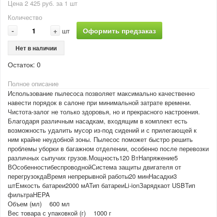
Цена 2 425 руб. за 1 шт
Количество
-
+
Оформить предзаказ
шт
Нет в наличии
Остаток:
0
Полное описание
Использование пылесоса позволяет максимально качественно
навести порядок в салоне при минимальной затрате времени.
Чистота-залог не только здоровья, но и прекрасного настроения.
Благодаря различным насадкам, входящим в комплект есть
возможность удалить мусор из-под сидений и с прилегающей к
ним крайне неудобной зоны. Пылесос поможет быстро решить
проблемы уборки в багажном отделении, особенно после перевозки
различных сыпучих грузов.Мощность120 ВтНапряжение5
ВОсобенностибеспроводнойСистема защиты двигателя от
перегрузокдаВремя непрерывной работы20 минНасадки3
штЕмкость батареи2000 мАТип батареиLi-ionЗарядкаот USBТип
фильтраHEPA
Объем (мл) 600 мл
Вес товара с упаковкой (г) 1000 г