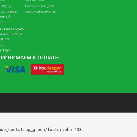
ибры,
Расходники для
и, тряпки,
салонов красоты
очный
ал
зовая посуда,
а для horeca
зинов
 и
ЕСТВО
РИНИМАЕМ К ОПЛАТЕ:
op_bootstrap_green/footer.php:433
