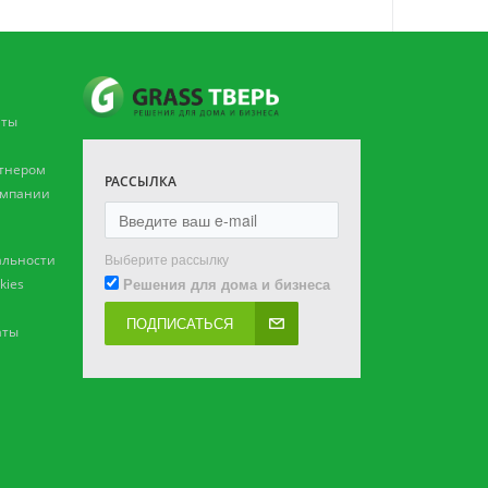
аты
ртнером
РАССЫЛКА
омпании
Выберите рассылку
льности
Решения для дома и бизнеса
kies
ПОДПИСАТЬСЯ
аты