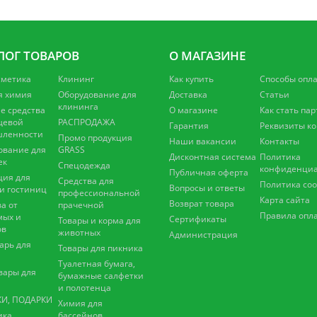
ЛОГ ТОВАРОВ
О МАГАЗИНЕ
сметика
Клининг
Как купить
Способы опл
я химия
Оборудование для
Доставка
Статьи
клининга
 средства
О магазине
Как стать па
щевой
РАСПРОДАЖА
Гарантия
Реквизиты к
ленности
Промо продукция
Наши вакансии
Контакты
ование для
GRASS
Дисконтная система
Политика
ек
Спецодежда
конфиденциа
Публичная оферта
ция для
Средства для
Политика coo
Вопросы и ответы
 и гостиниц
профессиональной
Карта сайта
Возврат товара
а от
прачечной
Правила опл
мых и
Сертификаты
Товары и корма для
ов
животных
Администрация
арь для
Товары для пикника
Туалетная бумага,
вары для
бумажные салфетки
и полотенца
И, ПОДАРКИ
Химия для
ика
бассейнов