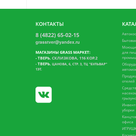
КОНТАКТЫ
КАТА
8 (4822) 65-02-15
Автоко
Бытова
grasstver@yandex.ru
Моющие
МАГАЗИНЫ GRASS МАРКЕТ:
для пи
промыш
-
ТВЕРЬ
, СКЛИЗКОВА, 116 КОР.2
ТВЕРЬ
,
-
ЦАНОВА, 6, СТР. 3, ТЦ "БУЛЬВАР"
Оборуд
1ЭТ.
автомо
Продук
отелей
Средств
насеко
грызун
Инвент
уборки
Канцто
офиса
ИГРУШК
Космет