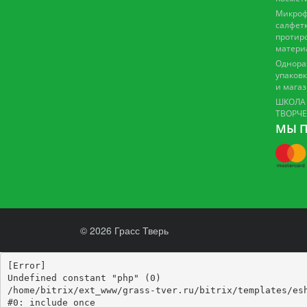
Микроф
салфетк
протир
матери
Однора
упаковк
и мага
ШКОЛА
ТВОРЧ
МЫ П
© 2026 Грасс Тверь
[Error] 

Undefined constant "php" (0)

/home/bitrix/ext_www/grass-tver.ru/bitrix/templates/esh
#0: include_once
