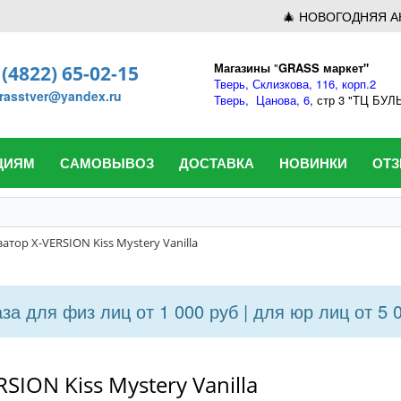
🎄 НОВОГОДНЯЯ А
Магазины
"
GRASS маркет"
 (4822) 65-02-15
Тверь,
Склизкова, 116, корп.2
rasstver@yandex.ru
Тверь,
Цанова, 6
, стр 3 "ТЦ БУ
ЦИЯМ
САМОВЫВОЗ
ДОСТАВКА
НОВИНКИ
ОТ
тор X-VERSION Kiss Mystery Vanilla
а для физ лиц от 1 000 руб | для юр лиц от 5 
ION Kiss Mystery Vanilla