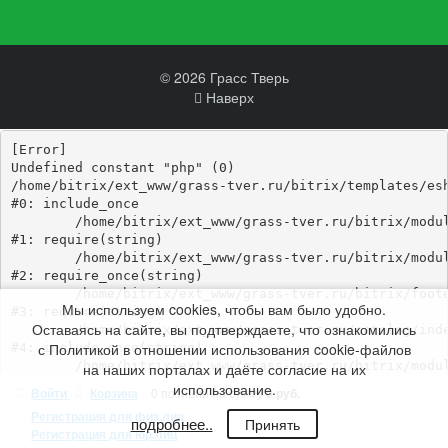
© 2026 Грасс Тверь
Наверх
[Error] 

Undefined constant "php" (0)

/home/bitrix/ext_www/grass-tver.ru/bitrix/templates/esh
#0: include_once

	/home/bitrix/ext_www/grass-tver.ru/bitrix/modules/main/include/epilog_before.php:93

#1: require(string)

	/home/bitrix/ext_www/grass-tver.ru/bitrix/modules/main/include/epilog.php:3

#2: require_once(string)

	/home/bitrix/ext_www/grass-tver.ru/bitrix/footer.php:4

Мы используем cookies, чтобы вам было удобно.
#3: require(string)

Оставаясь на сайте, вы подтверждаете, что ознакомились
	/home/bitrix/ext_www/grass-tver.ru/catalog/index.php:346

с Политикой в отношении использования cookie-файлов
#4: include_once(string)

	/home/bitrix/ext_www/grass-tver.ru/bitrix/modules/main/include/urlrewrite.php:184

на наших порталах и даёте согласие на их
#5: include_once(string)

использование.
Войти
Корзина
0 позиций
на сумму
0 руб.
	/home/bitrix/ext_www/grass-tver.ru/bitrix/urlrewrite.php:3

Регистрация для физ.лиц
подробнее..
Принять
Регистрация для юр.лиц