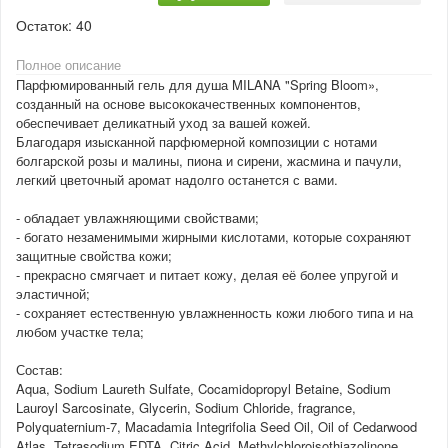
Остаток:
40
Полное описание
Парфюмированный гель для душа MILANA "Spring Bloom»,
созданный на основе высококачественных компонентов,
обеспечивает деликатный уход за вашей кожей.
Благодаря изысканной парфюмерной композиции с нотами
болгарской розы и малины, пиона и сирени, жасмина и пачули,
легкий цветочный аромат надолго останется с вами.
- обладает увлажняющими свойствами;
- богато незаменимыми жирными кислотами, которые сохраняют
защитные свойства кожи;
- прекрасно смягчает и питает кожу, делая её более упругой и
эластичной;
- сохраняет естественную увлажненность кожи любого типа и на
любом участке тела;
Состав:
Aqua, Sodium Laureth Sulfate, Cocamidopropyl Betaine, Sodium
Lauroyl Sarcosinate, Glycerin, Sodium Chloride, fragrance,
Polyquaternium-7, Macadamia Integrifolia Seed Oil, Oil of Cedarwood
Atlas, Tetrasodium EDTA, Citric Acid, Methylchloroisothiazolinone,