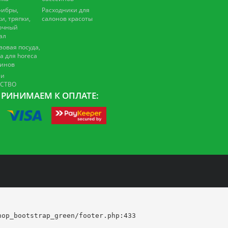
ибры,
Расходники для
и, тряпки,
салонов красоты
очный
ал
зовая посуда,
а для horeca
зинов
 и
ЕСТВО
РИНИМАЕМ К ОПЛАТЕ:
op_bootstrap_green/footer.php:433
