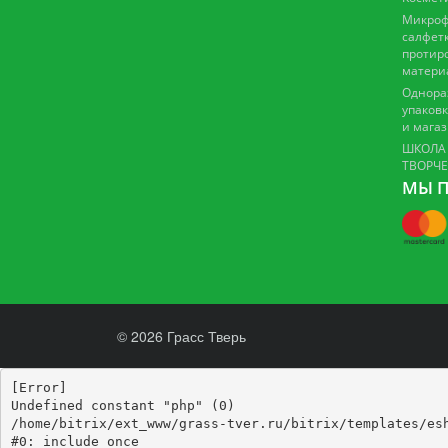
Микроф
салфетк
протир
матери
Однора
упаковк
и мага
ШКОЛА
ТВОРЧ
МЫ П
© 2026 Грасс Тверь
[Error] 

Undefined constant "php" (0)

/home/bitrix/ext_www/grass-tver.ru/bitrix/templates/esh
#0: include_once
