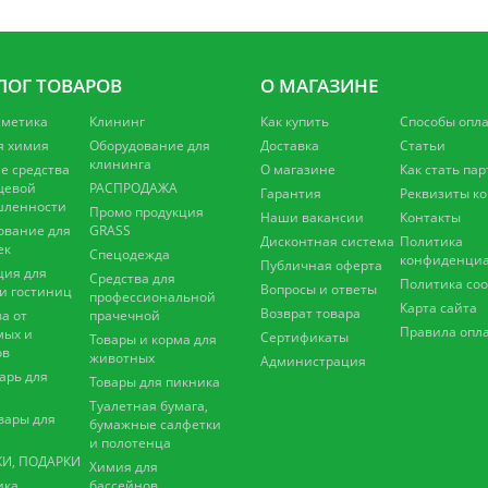
ЛОГ ТОВАРОВ
О МАГАЗИНЕ
сметика
Клининг
Как купить
Способы опл
я химия
Оборудование для
Доставка
Статьи
клининга
 средства
О магазине
Как стать па
щевой
РАСПРОДАЖА
Гарантия
Реквизиты к
ленности
Промо продукция
Наши вакансии
Контакты
ование для
GRASS
Дисконтная система
Политика
ек
Спецодежда
конфиденциа
Публичная оферта
ция для
Средства для
Политика coo
Вопросы и ответы
 и гостиниц
профессиональной
Карта сайта
Возврат товара
а от
прачечной
Правила опл
мых и
Сертификаты
Товары и корма для
ов
животных
Администрация
арь для
Товары для пикника
Туалетная бумага,
вары для
бумажные салфетки
и полотенца
И, ПОДАРКИ
Химия для
ика
бассейнов