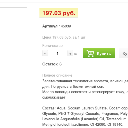
197.03 руб.
Артикул
145039
Цена 197.03 руб. за 1 шт
Количество
-
+
Купить
Ку
шт
Остаток:
6
Полное описание
Запатентованная технология аромата, влияющая
дня. Погрузись в безмятежный сон.
Масло лаванды освежает и регенерирует кожу, 
омолаживает.
Состав: Aqua, Sodium Laureth Sulfate, Cocamidopro
Glycerin, PEG-7 Glyceryl Cocoate, Fragrance, Poly
Lavandula Angustifolia (Lavander) Oil, Tetrasodium 
Methylchloroisothiazolinone, CI 42090, CI 19140.