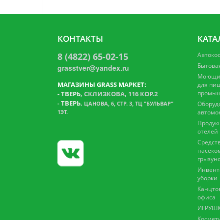
КОНТАКТЫ
КАТА
8 (4822) 65-02-15
Автоко
Бытова
grasstver@yandex.ru
Моющие
МАГАЗИНЫ GRASS МАРКЕТ:
для пи
промыш
-
ТВЕРЬ
, СКЛИЗКОВА, 116 КОР.2
ТВЕРЬ
,
-
ЦАНОВА, 6, СТР. 3, ТЦ "БУЛЬВАР"
Оборуд
1ЭТ.
автомо
Продук
отелей
Средств
насеко
грызун
Инвент
уборки
Канцто
офиса
ИГРУШК
Космет