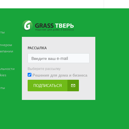
аты
ртнером
РАССЫЛКА
омпании
Выберите рассылку
льности
Решения для дома и бизнеса
kies
ПОДПИСАТЬСЯ
аты