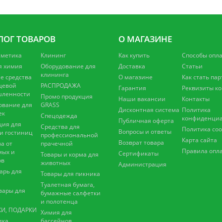
ЛОГ ТОВАРОВ
О МАГАЗИНЕ
сметика
Клининг
Как купить
Способы опл
я химия
Оборудование для
Доставка
Статьи
клининга
 средства
О магазине
Как стать па
щевой
РАСПРОДАЖА
Гарантия
Реквизиты к
ленности
Промо продукция
Наши вакансии
Контакты
ование для
GRASS
Дисконтная система
Политика
ек
Спецодежда
конфиденциа
Публичная оферта
ция для
Средства для
Политика coo
Вопросы и ответы
 и гостиниц
профессиональной
Карта сайта
Возврат товара
а от
прачечной
Правила опл
мых и
Сертификаты
Товары и корма для
ов
животных
Администрация
арь для
Товары для пикника
Туалетная бумага,
вары для
бумажные салфетки
и полотенца
И, ПОДАРКИ
Химия для
ика
бассейнов