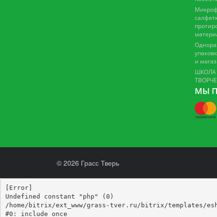
Микроф
салфетк
протир
матери
Однора
упаковк
и мага
ШКОЛА
ТВОРЧ
МЫ П
© 2026 Грасс Тверь
[Error] 

Undefined constant "php" (0)

/home/bitrix/ext_www/grass-tver.ru/bitrix/templates/esh
#0: include_once
