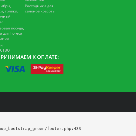
ибры,
Расходники для
и, тряпки,
салонов красоты
очный
ал
зовая посуда,
а для horeca
зинов
 и
ЕСТВО
РИНИМАЕМ К ОПЛАТЕ:
op_bootstrap_green/footer.php:433
