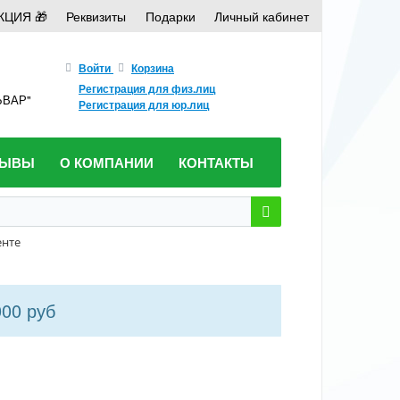
КЦИЯ 🎁
Реквизиты
Подарки
Личный кабинет
Войти
Корзина
Регистрация для физ.лиц
ЛЬВАР"
Регистрация для юр.лиц
ЗЫВЫ
О КОМПАНИИ
КОНТАКТЫ
енте
000 руб