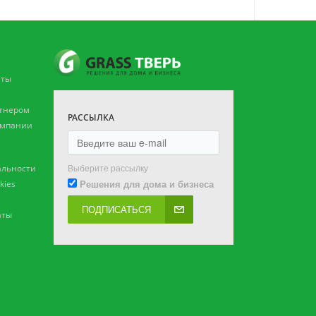
аты
ртнером
РАССЫЛКА
омпании
Выберите рассылку
льности
Решения для дома и бизнеса
kies
ПОДПИСАТЬСЯ
аты