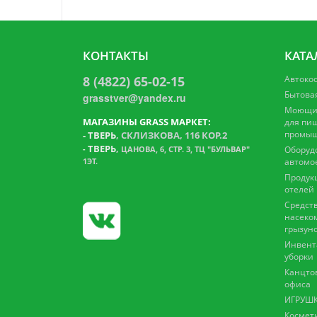
КОНТАКТЫ
КАТА
8 (4822) 65-02-15
Автоко
Бытова
grasstver@yandex.ru
Моющие
МАГАЗИНЫ GRASS МАРКЕТ:
для пи
промыш
-
ТВЕРЬ
, СКЛИЗКОВА, 116 КОР.2
ТВЕРЬ
,
-
ЦАНОВА, 6, СТР. 3, ТЦ "БУЛЬВАР"
Оборуд
1ЭТ.
автомо
Продук
отелей
Средств
насеко
грызун
Инвент
уборки
Канцто
офиса
ИГРУШК
Космет