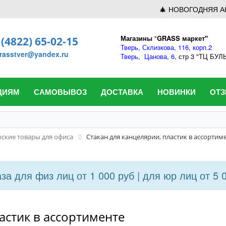
🎄 НОВОГОДНЯЯ А
Магазины
"
GRASS маркет"
 (4822) 65-02-15
Тверь,
Склизкова, 116, корп.2
rasstver@yandex.ru
Тверь,
Цанова, 6
, стр 3 "ТЦ БУ
ЦИЯМ
САМОВЫВОЗ
ДОСТАВКА
НОВИНКИ
ОТ
ские товары для офиса
Стакан для канцелярии, пластик в ассортим
а для физ лиц от 1 000 руб | для юр лиц от 5 
астик в ассортименте