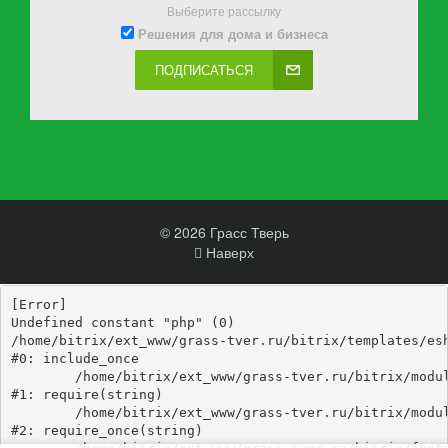
Выберите рассылку
Решения для дома и бизнеса
ПОДПИСАТЬСЯ
© 2026 Грасс Тверь
Наверх
[Error] 

Undefined constant "php" (0)

/home/bitrix/ext_www/grass-tver.ru/bitrix/templates/esh
#0: include_once

	/home/bitrix/ext_www/grass-tver.ru/bitrix/modules/main/include/epilog_before.php:93

#1: require(string)

	/home/bitrix/ext_www/grass-tver.ru/bitrix/modules/main/include/epilog.php:3

#2: require_once(string)
