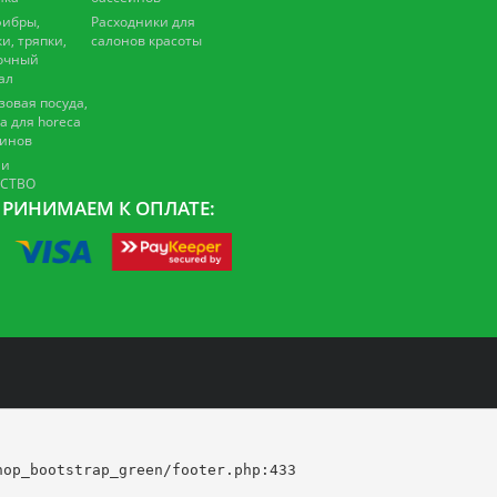
ибры,
Расходники для
и, тряпки,
салонов красоты
очный
ал
зовая посуда,
а для horeca
зинов
 и
ЕСТВО
РИНИМАЕМ К ОПЛАТЕ:
op_bootstrap_green/footer.php:433
