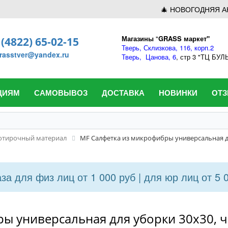
🎄 НОВОГОДНЯЯ А
Магазины
"
GRASS маркет"
 (4822) 65-02-15
Тверь,
Склизкова, 116, корп.2
rasstver@yandex.ru
Тверь,
Цанова, 6
, стр 3 "ТЦ БУ
ЦИЯМ
САМОВЫВОЗ
ДОСТАВКА
НОВИНКИ
ОТ
ротирочный материал
MF Салфетка из микрофибры универсальная д
а для физ лиц от 1 000 руб | для юр лиц от 5 
ы универсальная для уборки 30х30, 