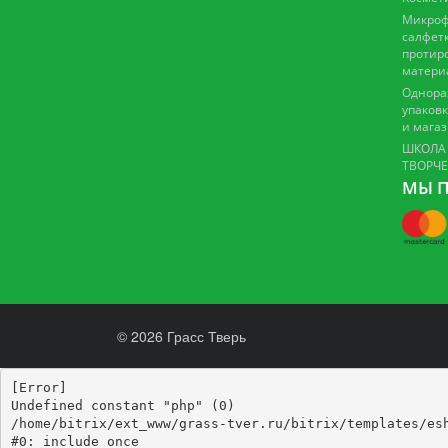
Микроф
салфетк
протир
матери
Однора
упаковк
и мага
ШКОЛА
ТВОРЧ
МЫ П
© 2026 Грасс Тверь
[Error] 

Undefined constant "php" (0)

/home/bitrix/ext_www/grass-tver.ru/bitrix/templates/esh
#0: include_once
