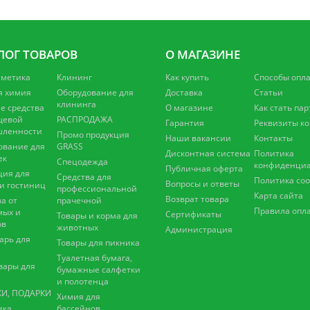
ЛОГ ТОВАРОВ
О МАГАЗИНЕ
сметика
Клининг
Как купить
Способы опл
я химия
Оборудование для
Доставка
Статьи
клининга
 средства
О магазине
Как стать па
щевой
РАСПРОДАЖА
Гарантия
Реквизиты к
ленности
Промо продукция
Наши вакансии
Контакты
ование для
GRASS
Дисконтная система
Политика
ек
Спецодежда
конфиденциа
Публичная оферта
ция для
Средства для
Политика coo
Вопросы и ответы
 и гостиниц
профессиональной
Карта сайта
Возврат товара
а от
прачечной
Правила опл
мых и
Сертификаты
Товары и корма для
ов
животных
Администрация
арь для
Товары для пикника
Туалетная бумага,
вары для
бумажные салфетки
и полотенца
И, ПОДАРКИ
Химия для
ика
бассейнов