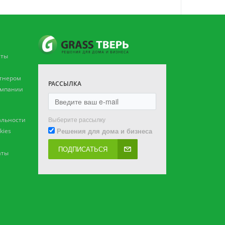
аты
ртнером
РАССЫЛКА
омпании
Выберите рассылку
льности
Решения для дома и бизнеса
kies
ПОДПИСАТЬСЯ
аты