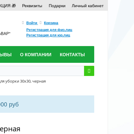
КЦИЯ 🎁
Реквизиты
Подарки
Личный кабинет
Войти
Корзина
Регистрация для физ.лиц
ЛЬВАР"
Регистрация для юр.лиц
ЗЫВЫ
О КОМПАНИИ
КОНТАКТЫ
ля уборки 30х30, черная
000 руб
черная