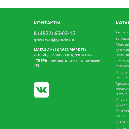
КОНТАКТЫ
КАТА
8 (4822) 65-02-15
Автоко
Бытова
grasstver@yandex.ru
Моющие
МАГАЗИНЫ GRASS МАРКЕТ:
для пи
промыш
-
ТВЕРЬ
, СКЛИЗКОВА, 116 КОР.2
ТВЕРЬ
,
-
ЦАНОВА, 6, СТР. 3, ТЦ "БУЛЬВАР"
Оборуд
1ЭТ.
автомо
Продук
отелей
Средств
насеко
грызун
Инвент
уборки
Канцто
офиса
ИГРУШК
Космет