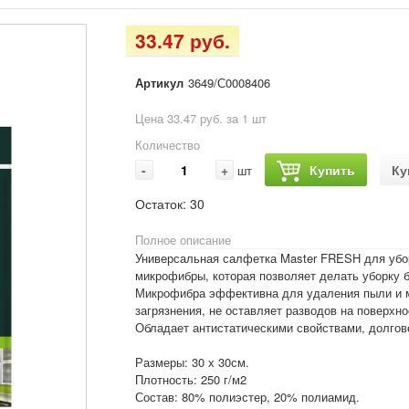
33.47 руб.
Артикул
3649/С0008406
Цена 33.47 руб. за 1 шт
Количество
-
+
Купить
Ку
шт
Остаток:
30
Полное описание
Универсальная салфетка Master FRESH для убор
микрофибры, которая позволяет делать уборку 
Микрофибра эффективна для удаления пыли и ме
загрязнения, не оставляет разводов на поверхно
Обладает антистатическими свойствами, долгов
Размеры: 30 х 30см.
Плотность: 250 г/м2
Состав: 80% полиэстер, 20% полиамид.