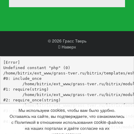
© 2026 Грасс Тверь
Наверх
[Error] 

Undefined constant "php" (0)

/home/bitrix/ext_www/grass-tver.ru/bitrix/templates/esh
#0: include_once

	/home/bitrix/ext_www/grass-tver.ru/bitrix/modules/main/include/epilog_before.php:93

#1: require(string)

	/home/bitrix/ext_www/grass-tver.ru/bitrix/modules/main/include/epilog.php:3

#2: require_once(string)

	/home/bitrix/ext_www/grass-tver.ru/bitrix/footer.php:4

Мы используем cookies, чтобы вам было удобно.
#3: require(string)

Оставаясь на сайте, вы подтверждаете, что ознакомились
	/home/bitrix/ext_www/grass-tver.ru/catalog/index.php:346

с Политикой в отношении использования cookie-файлов
#4: include_once(string)

	/home/bitrix/ext_www/grass-tver.ru/bitrix/modules/main/include/urlrewrite.php:184

на наших порталах и даёте согласие на их
#5: include_once(string)
