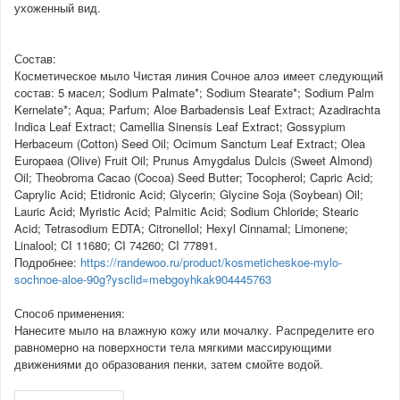
ухоженный вид.
Состав:
Косметическое мыло Чистая линия Сочное алоэ имеет следующий
состав: 5 масел; Sodium Palmate*; Sodium Stearate*; Sodium Palm
Kernelate*; Aqua; Parfum; Aloe Barbadensis Leaf Extract; Azadirachta
Indica Leaf Extract; Camellia Sinensis Leaf Extract; Gossypium
Herbaceum (Cotton) Seed Oil; Ocimum Sanctum Leaf Extract; Olea
Europaea (Olive) Fruit Oil; Prunus Amygdalus Dulcis (Sweet Almond)
Oil; Theobroma Cacao (Cocoa) Seed Butter; Tocopherol; Capric Acid;
Caprylic Acid; Etidronic Acid; Glycerin; Glycine Soja (Soybean) Oil;
Lauric Acid; Myristic Acid; Palmitic Acid; Sodium Chloride; Stearic
Acid; Tetrasodium EDTA; Citronellol; Hexyl Cinnamal; Limonene;
Linalool; CI 11680; CI 74260; CI 77891.
Подробнее:
https://randewoo.ru/product/kosmeticheskoe-mylo-
sochnoe-aloe-90g?ysclid=mebgoyhkak904445763
Способ применения:
Нанесите мыло на влажную кожу или мочалку. Распределите его
равномерно на поверхности тела мягкими массирующими
движениями до образования пенки, затем смойте водой.