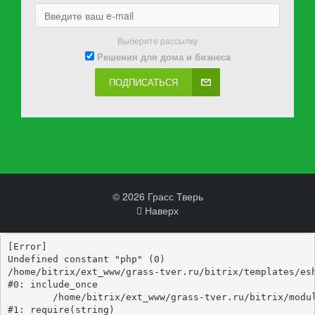
Выберите рассылку
Решения для дома и бизнеса
ПОДПИСАТЬСЯ
© 2026 Грасс Тверь
Наверх
[Error] 

Undefined constant "php" (0)

/home/bitrix/ext_www/grass-tver.ru/bitrix/templates/esh
#0: include_once

	/home/bitrix/ext_www/grass-tver.ru/bitrix/modules/main/include/epilog_before.php:93

#1: require(string)
