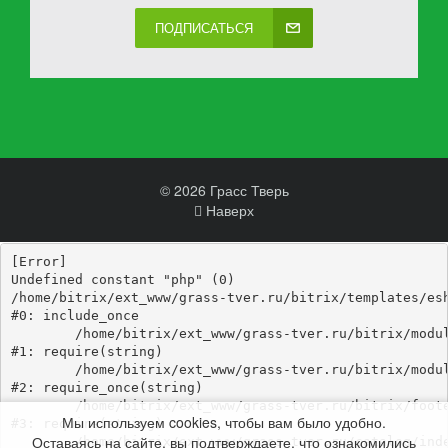
ПОДПИСАТЬСЯ
© 2026 Грасс Тверь
Наверх
[Error] 

Undefined constant "php" (0)

/home/bitrix/ext_www/grass-tver.ru/bitrix/templates/esh
#0: include_once

	/home/bitrix/ext_www/grass-tver.ru/bitrix/modules/main/include/epilog_before.php:93

#1: require(string)

	/home/bitrix/ext_www/grass-tver.ru/bitrix/modules/main/include/epilog.php:3

#2: require_once(string)

	/home/bitrix/ext_www/grass-tver.ru/bitrix/footer.php:4

Мы используем cookies, чтобы вам было удобно.
#3: require(string)

Оставаясь на сайте, вы подтверждаете, что ознакомились
	/home/bitrix/ext_www/grass-tver.ru/catalog/index.php:346
