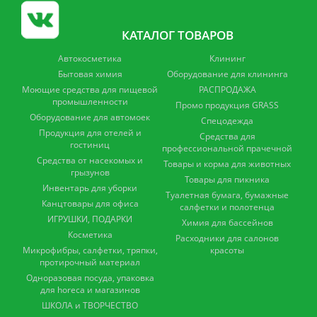
КАТАЛОГ ТОВАРОВ
Автокосметика
Клининг
Бытовая химия
Оборудование для клининга
Моющие средства для пищевой
РАСПРОДАЖА
промышленности
Промо продукция GRASS
Оборудование для автомоек
Спецодежда
Продукция для отелей и
Средства для
гостиниц
профессиональной прачечной
Средства от насекомых и
Товары и корма для животных
грызунов
Товары для пикника
Инвентарь для уборки
Туалетная бумага, бумажные
Канцтовары для офиса
салфетки и полотенца
ИГРУШКИ, ПОДАРКИ
Химия для бассейнов
Косметика
Расходники для салонов
Микрофибры, салфетки, тряпки,
красоты
протирочный материал
Одноразовая посуда, упаковка
для horeca и магазинов
ШКОЛА и ТВОРЧЕСТВО