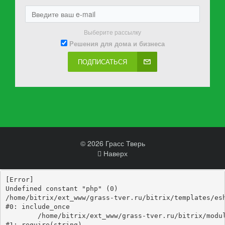
Выберите рассылку
Решения для дома и бизнеса
ПОДПИСАТЬСЯ
© 2026 Грасс Тверь
Наверх
[Error] 

Undefined constant "php" (0)

/home/bitrix/ext_www/grass-tver.ru/bitrix/templates/esh
#0: include_once

	/home/bitrix/ext_www/grass-tver.ru/bitrix/modules/main/include/epilog_before.php:93

#1: require(string)
