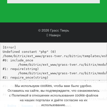
© 2026 Грасс Тверь
Наверх
[Error] 

Undefined constant "php" (0)

/home/bitrix/ext_www/grass-tver.ru/bitrix/templates/esh
#0: include_once

	/home/bitrix/ext_www/grass-tver.ru/bitrix/modules/main/include/epilog_before.php:93

#1: require(string)

	/home/bitrix/ext_www/grass-tver.ru/bitrix/modules/main/include/epilog.php:3

#2: require_once(string)

	/home/bitrix/ext_www/grass-tver.ru/bitrix/footer.php:4

Мы используем cookies, чтобы вам было удобно.
#3: require(string)

Оставаясь на сайте, вы подтверждаете, что ознакомились
	/home/bitrix/ext_www/grass-tver.ru/catalog/index.php:346

с Политикой в отношении использования cookie-файлов
#4: include_once(string)

	/home/bitrix/ext_www/grass-tver.ru/bitrix/modules/main/include/urlrewrite.php:184

на наших порталах и даёте согласие на их
#5: include_once(string)

использование.
Войти
Корзина
0 позиций
на сумму
0 руб.