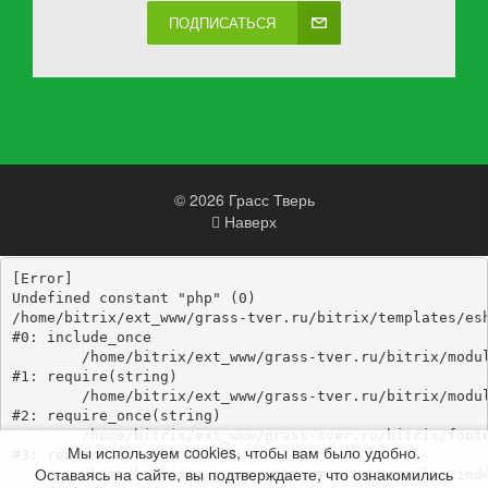
ПОДПИСАТЬСЯ
© 2026 Грасс Тверь
Наверх
[Error] 

Undefined constant "php" (0)

/home/bitrix/ext_www/grass-tver.ru/bitrix/templates/esh
#0: include_once

	/home/bitrix/ext_www/grass-tver.ru/bitrix/modules/main/include/epilog_before.php:93

#1: require(string)

	/home/bitrix/ext_www/grass-tver.ru/bitrix/modules/main/include/epilog.php:3

#2: require_once(string)

	/home/bitrix/ext_www/grass-tver.ru/bitrix/footer.php:4

Мы используем cookies, чтобы вам было удобно.
#3: require(string)

Оставаясь на сайте, вы подтверждаете, что ознакомились
	/home/bitrix/ext_www/grass-tver.ru/catalog/index.php:346
