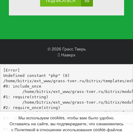
ПОДПИСАТЬСЯ
© 2026 Грасс Тверь
Наверх
[Error] 

Undefined constant "php" (0)

/home/bitrix/ext_www/grass-tver.ru/bitrix/templates/esh
#0: include_once

	/home/bitrix/ext_www/grass-tver.ru/bitrix/modules/main/include/epilog_before.php:93

#1: require(string)

	/home/bitrix/ext_www/grass-tver.ru/bitrix/modules/main/include/epilog.php:3

#2: require_once(string)

	/home/bitrix/ext_www/grass-tver.ru/bitrix/footer.php:4

Мы используем cookies, чтобы вам было удобно.
#3: require(string)

Оставаясь на сайте, вы подтверждаете, что ознакомились
	/home/bitrix/ext_www/grass-tver.ru/catalog/index.php:346

с Политикой в отношении использования cookie-файлов
#4: include_once(string)
