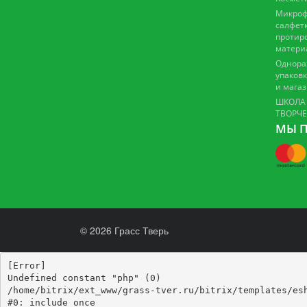
Микроф
салфетк
протир
матери
Однора
упаковк
и мага
ШКОЛА
ТВОРЧ
МЫ П
© 2026 Грасс Тверь
[Error] 

Undefined constant "php" (0)

/home/bitrix/ext_www/grass-tver.ru/bitrix/templates/esh
#0: include_once
