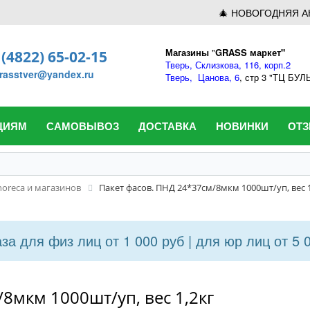
🎄 НОВОГОДНЯЯ А
Магазины
"
GRASS маркет"
 (4822) 65-02-15
Тверь,
Склизкова, 116, корп.2
rasstver@yandex.ru
Тверь,
Цанова, 6
, стр 3 "ТЦ БУ
ЦИЯМ
САМОВЫВОЗ
ДОСТАВКА
НОВИНКИ
ОТ
horeca и магазинов
Пакет фасов. ПНД 24*37см/8мкм 1000шт/уп, вес 1
а для физ лиц от 1 000 руб | для юр лиц от 5 
8мкм 1000шт/уп, вес 1,2кг