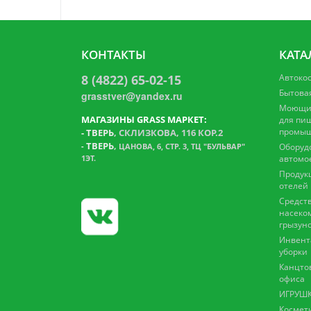
КОНТАКТЫ
КАТА
8 (4822) 65-02-15
Автоко
Бытова
grasstver@yandex.ru
Моющие
МАГАЗИНЫ GRASS МАРКЕТ:
для пи
промыш
-
ТВЕРЬ
, СКЛИЗКОВА, 116 КОР.2
ТВЕРЬ
,
-
ЦАНОВА, 6, СТР. 3, ТЦ "БУЛЬВАР"
Оборуд
1ЭТ.
автомо
Продук
отелей
Средств
насеко
грызун
Инвент
уборки
Канцто
офиса
ИГРУШК
Космет