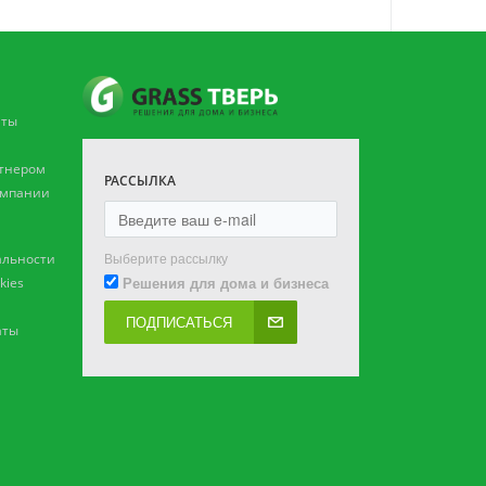
аты
ртнером
РАССЫЛКА
омпании
Выберите рассылку
льности
Решения для дома и бизнеса
kies
ПОДПИСАТЬСЯ
аты