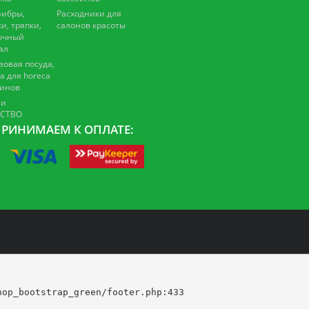
ибры,
Расходники для
и, тряпки,
салонов красоты
очный
ал
зовая посуда,
а для horeca
зинов
 и
ЕСТВО
РИНИМАЕМ К ОПЛАТЕ:
op_bootstrap_green/footer.php:433
