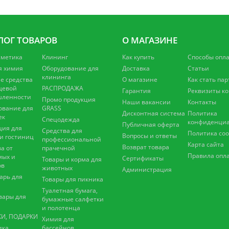
ЛОГ ТОВАРОВ
О МАГАЗИНЕ
сметика
Клининг
Как купить
Способы опл
я химия
Оборудование для
Доставка
Статьи
клининга
 средства
О магазине
Как стать па
щевой
РАСПРОДАЖА
Гарантия
Реквизиты к
ленности
Промо продукция
Наши вакансии
Контакты
ование для
GRASS
Дисконтная система
Политика
ек
Спецодежда
конфиденциа
Публичная оферта
ция для
Средства для
Политика coo
Вопросы и ответы
 и гостиниц
профессиональной
Карта сайта
Возврат товара
а от
прачечной
Правила опл
мых и
Сертификаты
Товары и корма для
ов
животных
Администрация
арь для
Товары для пикника
Туалетная бумага,
вары для
бумажные салфетки
и полотенца
И, ПОДАРКИ
Химия для
ика
бассейнов