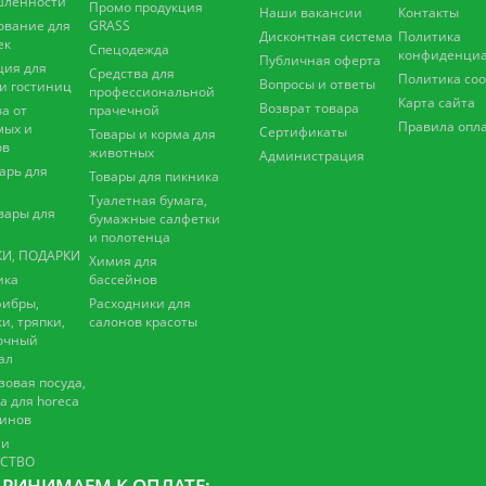
ленности
Промо продукция
Наши вакансии
Контакты
ование для
GRASS
Дисконтная система
Политика
ек
Спецодежда
конфиденциа
Публичная оферта
ция для
Средства для
Политика coo
Вопросы и ответы
 и гостиниц
профессиональной
Карта сайта
Возврат товара
а от
прачечной
Правила опл
мых и
Сертификаты
Товары и корма для
ов
животных
Администрация
арь для
Товары для пикника
Туалетная бумага,
вары для
бумажные салфетки
и полотенца
И, ПОДАРКИ
Химия для
ика
бассейнов
ибры,
Расходники для
и, тряпки,
салонов красоты
очный
ал
зовая посуда,
а для horeca
зинов
 и
ЕСТВО
РИНИМАЕМ К ОПЛАТЕ: