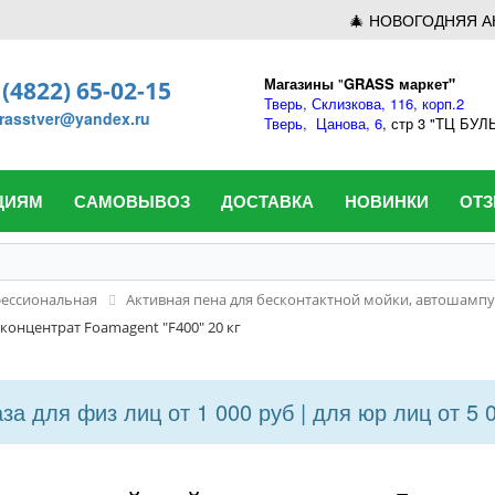
🎄 НОВОГОДНЯЯ А
Магазины
"
GRASS маркет"
 (4822) 65-02-15
Тверь,
Склизкова, 116, корп.2
rasstver@yandex.ru
Тверь,
Цанова, 6
, стр 3 "ТЦ БУ
ЦИЯМ
САМОВЫВОЗ
ДОСТАВКА
НОВИНКИ
ОТ
ессиональная
Активная пена для бесконтактной мойки, автошамп
 концентрат Foamagent "F400" 20 кг
а для физ лиц от 1 000 руб | для юр лиц от 5 