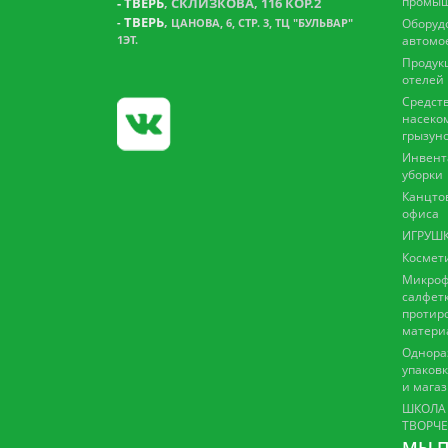
промыш
-
ТВЕРЬ
, СКЛИЗКОВА, 116 КОР.2
ТВЕРЬ
,
-
ЦАНОВА, 6, СТР. 3, ТЦ "БУЛЬВАР"
Оборуд
1ЭТ.
автомо
Продук
отелей
Средств
насеко
грызун
Инвент
уборки
Канцто
офиса
ИГРУШК
Космет
Микроф
салфетк
протир
матери
Однора
упаковк
и мага
ШКОЛА
ТВОРЧ
МЫ П