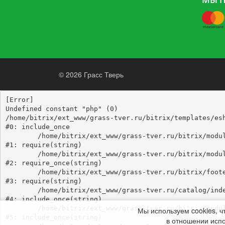
© 2026 Грасс Тверь
[Error] 

Undefined constant "php" (0)

/home/bitrix/ext_www/grass-tver.ru/bitrix/templates/esh
#0: include_once

	/home/bitrix/ext_www/grass-tver.ru/bitrix/modules/main/include/epilog_before.php:93

#1: require(string)

	/home/bitrix/ext_www/grass-tver.ru/bitrix/modules/main/include/epilog.php:3

#2: require_once(string)

	/home/bitrix/ext_www/grass-tver.ru/bitrix/footer.php:4

#3: require(string)

	/home/bitrix/ext_www/grass-tver.ru/catalog/index.php:346

#4: include_once(string)

	/home/bitrix/ext_www/grass-tver.ru/bitrix/modules/main/include/urlrewrite.php:184

Мы используем cookies, ч
#5: include_once(string)

в отношении испо