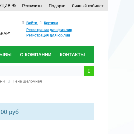
КЦИЯ 🎁
Реквизиты
Подарки
Личный кабинет
Войти
Корзина
Регистрация для физ.лиц
ЛЬВАР"
Регистрация для юр.лиц
ЗЫВЫ
О КОМПАНИИ
КОНТАКТЫ
уни
Пена щелочная
000 руб