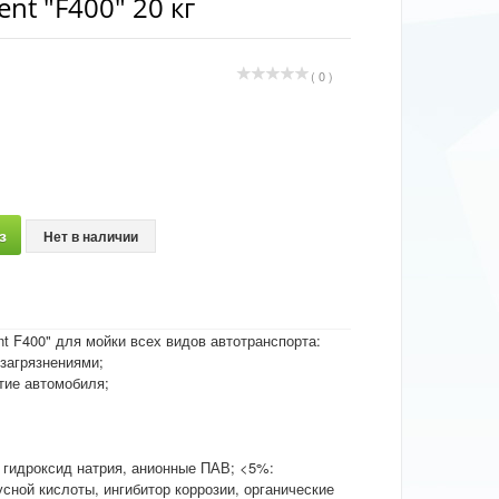
nt "F400" 20 кг
( 0 )
з
Нет в наличии
 F400" для мойки всех видов автотранспорта:
загрязнениями;
тие автомобиля;
 гидроксид натрия, анионные ПАВ; <5%:
ной кислоты, ингибитор коррозии, органические