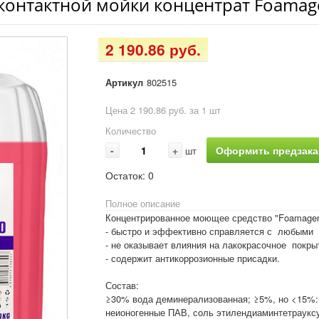
есконтактной мойки концентрат Foamage
2 190.86 руб.
Артикул
802515
Цена 2 190.86 руб. за 1 шт
Количество
-
+
Оформить предзака
шт
Остаток:
0
Полное описание
Концентрированное моющее средство "Foamagent
- быстро и эффективно справляется с любыми 
- не оказывает влияния на лакокрасочное покры
- содержит антикоррозионные присадки.
Состав:
≥30% вода деминерализованная; ≥5%, но <15%:
неионогенные ПАВ, соль этилендиаминтетрауксус