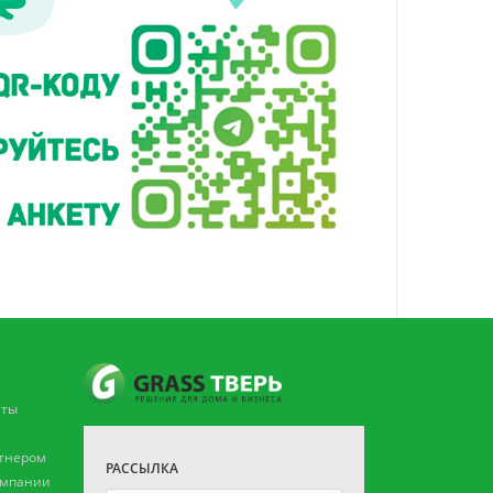
аты
ртнером
РАССЫЛКА
омпании