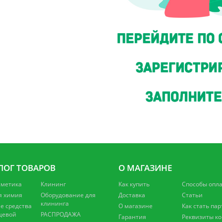
ЛОГ ТОВАРОВ
О МАГАЗИНЕ
сметика
Клининг
Как купить
Способы опл
я химия
Оборудование для
Доставка
Статьи
клининга
 средства
О магазине
Как стать па
щевой
РАСПРОДАЖА
Гарантия
Реквизиты к