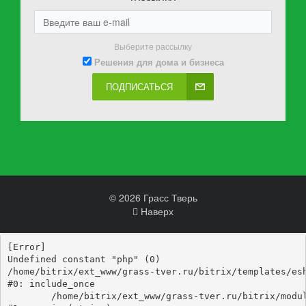
Выберите рассылку
Решения для дома и бизнеса
ПОДПИСАТЬСЯ
© 2026 Грасс Тверь
Наверх
[Error] 

Undefined constant "php" (0)

/home/bitrix/ext_www/grass-tver.ru/bitrix/templates/esh
#0: include_once

	/home/bitrix/ext_www/grass-tver.ru/bitrix/modules/main/include/epilog_before.php:93
