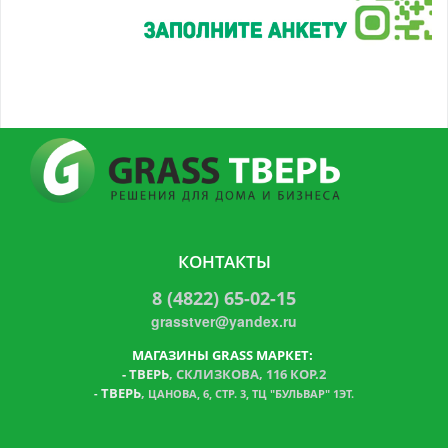
КОНТАКТЫ
8 (4822) 65-02-15
grasstver@yandex.ru
МАГАЗИНЫ GRASS МАРКЕТ:
-
ТВЕРЬ
, СКЛИЗКОВА, 116 КОР.2
ТВЕРЬ
,
-
ЦАНОВА, 6, СТР. 3, ТЦ "БУЛЬВАР" 1ЭТ.