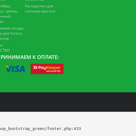
ибры,
Расходники для
и, тряпки,
салонов красоты
очный
ал
зовая посуда,
а для horeca
зинов
 и
ЕСТВО
РИНИМАЕМ К ОПЛАТЕ:
op_bootstrap_green/footer.php:433
