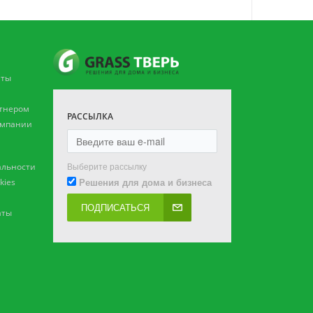
аты
ртнером
РАССЫЛКА
омпании
Выберите рассылку
льности
Решения для дома и бизнеса
kies
ПОДПИСАТЬСЯ
аты