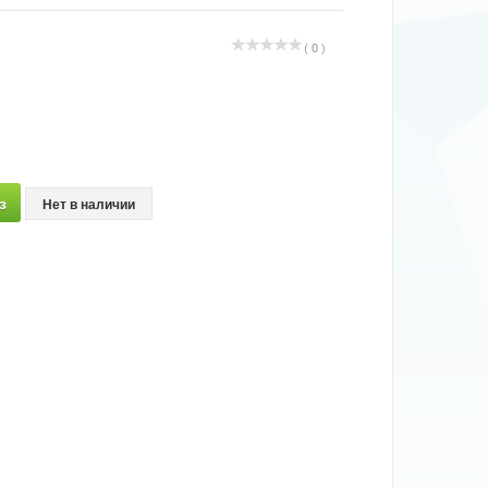
( 0 )
з
Нет в наличии