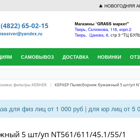
🎄 НОВОГОДНЯЯ А
Магазины
"
GRASS маркет"
 (4822) 65-02-15
Тверь,
Склизкова, 116, корп.2
rasstver@yandex.ru
Тверь,
Цанова, 6
, стр 3 "ТЦ БУ
ЦИЯМ
САМОВЫВОЗ
ДОСТАВКА
НОВИНКИ
ОТ
рники, фильтры KERHER
КЕРХЕР Пылесборник бумажный 5 шт/уп NT5
а для физ лиц от 1 000 руб | для юр лиц от 5 
ный 5 шт/уп NT561/611/45.1/55/1