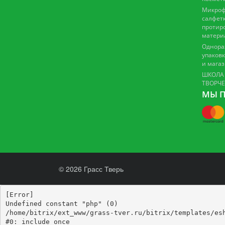
Микроф
салфетк
протир
матери
Однора
упаковк
и мага
ШКОЛА
ТВОРЧ
МЫ П
© 2026 Грасс Тверь
[Error] 

Undefined constant "php" (0)

/home/bitrix/ext_www/grass-tver.ru/bitrix/templates/esh
#0: include_once
