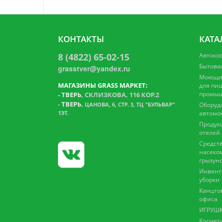
КОНТАКТЫ
КАТА
8 (4822) 65-02-15
Автоко
Бытова
grasstver@yandex.ru
Моющие
МАГАЗИНЫ GRASS МАРКЕТ:
для пи
промыш
-
ТВЕРЬ
, СКЛИЗКОВА, 116 КОР.2
ТВЕРЬ
,
-
ЦАНОВА, 6, СТР. 3, ТЦ "БУЛЬВАР"
Оборуд
1ЭТ.
автомо
Продук
отелей
Средств
насеко
грызун
Инвент
уборки
Канцто
офиса
ИГРУШК
Космет