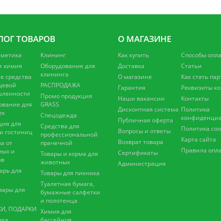
ЛОГ ТОВАРОВ
О МАГАЗИНЕ
сметика
Клининг
Как купить
Способы опл
я химия
Оборудование для
Доставка
Статьи
клининга
 средства
О магазине
Как стать па
щевой
РАСПРОДАЖА
Гарантия
Реквизиты к
ленности
Промо продукция
Наши вакансии
Контакты
ование для
GRASS
Дисконтная система
Политика
ек
Спецодежда
конфиденциа
Публичная оферта
ция для
Средства для
Политика coo
Вопросы и ответы
 и гостиниц
профессиональной
Карта сайта
Возврат товара
а от
прачечной
Правила опл
мых и
Сертификаты
Товары и корма для
ов
животных
Администрация
арь для
Товары для пикника
Туалетная бумага,
вары для
бумажные салфетки
и полотенца
И, ПОДАРКИ
Химия для
ика
бассейнов