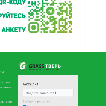
аты
ртнером
РАССЫЛКА
омпании
Выберите рассылку
льности