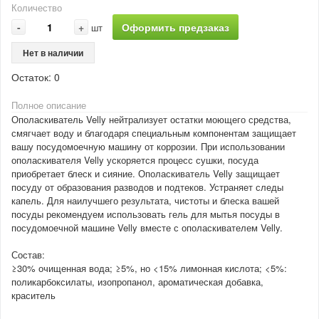
Количество
-
+
Оформить предзаказ
шт
Нет в наличии
Остаток:
0
Полное описание
Ополаскиватель Velly нейтрализует остатки моющего средства,
смягчает воду и благодаря специальным компонентам защищает
вашу посудомоечную машину от коррозии. При использовании
ополаскивателя Velly ускоряется процесс сушки, посуда
приобретает блеск и сияние. Ополаскиватель Velly защищает
посуду от образования разводов и подтеков. Устраняет следы
капель. Для наилучшего результата, чистоты и блеска вашей
посуды рекомендуем использовать гель для мытья посуды в
посудомоечной машине Velly вместе с ополаскивателем Velly.
Состав:
≥30% очищенная вода; ≥5%, но <15% лимонная кислота; <5%:
поликарбоксилаты, изопропанол, ароматическая добавка,
краситель