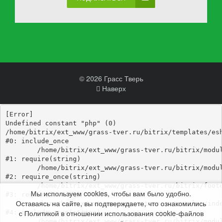
© 2026 Грасс Тверь
Наверх
[Error] 

Undefined constant "php" (0)

/home/bitrix/ext_www/grass-tver.ru/bitrix/templates/esh
#0: include_once

	/home/bitrix/ext_www/grass-tver.ru/bitrix/modules/main/include/epilog_before.php:93

#1: require(string)

	/home/bitrix/ext_www/grass-tver.ru/bitrix/modules/main/include/epilog.php:3

#2: require_once(string)

	/home/bitrix/ext_www/grass-tver.ru/bitrix/footer.php:4

Мы используем cookies, чтобы вам было удобно.
#3: require(string)

Оставаясь на сайте, вы подтверждаете, что ознакомились
	/home/bitrix/ext_www/grass-tver.ru/catalog/index.php:346

с Политикой в отношении использования cookie-файлов
#4: include_once(string)

	/home/bitrix/ext_www/grass-tver.ru/bitrix/modules/main/include/urlrewrite.php:184
