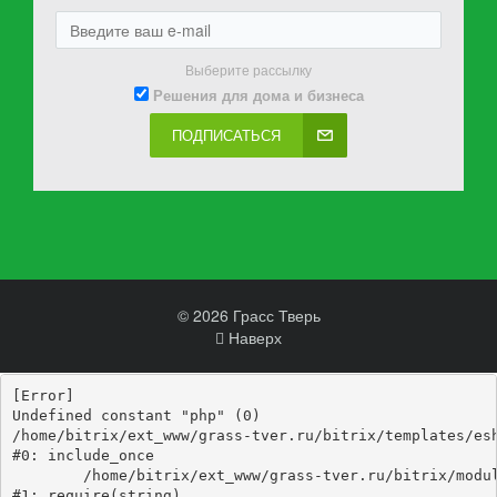
Выберите рассылку
Решения для дома и бизнеса
ПОДПИСАТЬСЯ
© 2026 Грасс Тверь
Наверх
[Error] 

Undefined constant "php" (0)

/home/bitrix/ext_www/grass-tver.ru/bitrix/templates/esh
#0: include_once

	/home/bitrix/ext_www/grass-tver.ru/bitrix/modules/main/include/epilog_before.php:93

#1: require(string)
