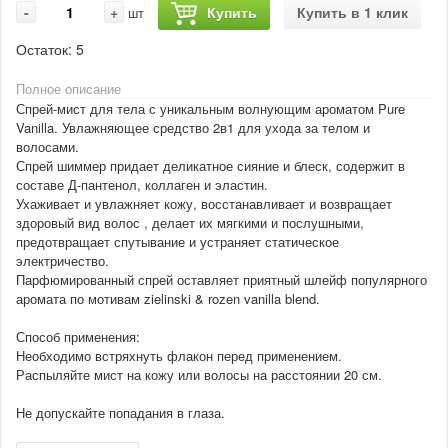
-
+
Купить
Купить в 1 клик
шт
Остаток:
5
Полное описание
Спрей-мист для тела с уникальным волнующим ароматом Pure
Vanilla. Увлажняющее средство 2в1 для ухода за телом и
волосами.
Спрей шиммер придает деликатное сияние и блеск, содержит в
составе Д-пантенол, коллаген и эластин.
Ухаживает и увлажняет кожу, восстанавливает и возвращает
здоровый вид волос , делает их мягкими и послушными,
предотвращает спутывание и устраняет статическое
электричество.
Парфюмированный спрей оставляет приятный шлейф популярного
аромата по мотивам zielinski & rozen vanilla blend.
Способ применения:
Необходимо встряхнуть флакон перед применением.
Распыляйте мист на кожу или волосы на расстоянии 20 см.
Не допускайте попадания в глаза.