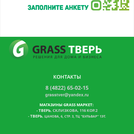
КОНТАКТЫ
8 (4822) 65-02-15
grasstver@yandex.ru
МАГАЗИНЫ GRASS МАРКЕТ:
-
ТВЕРЬ
, СКЛИЗКОВА, 116 КОР.2
ТВЕРЬ
,
-
ЦАНОВА, 6, СТР. 3, ТЦ "БУЛЬВАР" 1ЭТ.