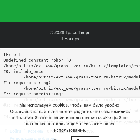
© 2026 Грасс Тверь
Наверх
[Error] 

Undefined constant "php" (0)

/home/bitrix/ext_www/grass-tver.ru/bitrix/templates/esh
#0: include_once

	/home/bitrix/ext_www/grass-tver.ru/bitrix/modules/main/include/epilog_before.php:93

#1: require(string)

	/home/bitrix/ext_www/grass-tver.ru/bitrix/modules/main/include/epilog.php:3

#2: require_once(string)

	/home/bitrix/ext_www/grass-tver.ru/bitrix/footer.php:4

Мы используем cookies, чтобы вам было удобно.
#3: require(string)

Оставаясь на сайте, вы подтверждаете, что ознакомились
	/home/bitrix/ext_www/grass-tver.ru/catalog/index.php:346

с Политикой в отношении использования cookie-файлов
#4: include_once(string)

	/home/bitrix/ext_www/grass-tver.ru/bitrix/modules/main/include/urlrewrite.php:184

на наших порталах и даёте согласие на их
#5: include_once(string)

использование.
Войти
Корзина
0 позиций
на сумму
0 руб.
	/home/bitrix/ext_www/grass-tver.ru/bitrix/urlrewrite.php:3

Регистрация для физ.лиц