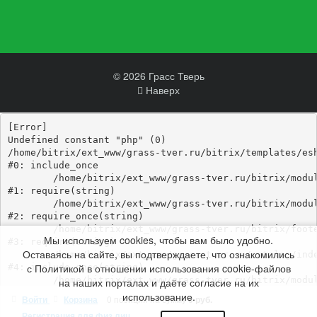
© 2026 Грасс Тверь
Наверх
[Error] 

Undefined constant "php" (0)

/home/bitrix/ext_www/grass-tver.ru/bitrix/templates/esh
#0: include_once

	/home/bitrix/ext_www/grass-tver.ru/bitrix/modules/main/include/epilog_before.php:93

#1: require(string)

	/home/bitrix/ext_www/grass-tver.ru/bitrix/modules/main/include/epilog.php:3

#2: require_once(string)

	/home/bitrix/ext_www/grass-tver.ru/bitrix/footer.php:4

Мы используем cookies, чтобы вам было удобно.
#3: require(string)

Оставаясь на сайте, вы подтверждаете, что ознакомились
	/home/bitrix/ext_www/grass-tver.ru/catalog/index.php:346

с Политикой в отношении использования cookie-файлов
#4: include_once(string)

	/home/bitrix/ext_www/grass-tver.ru/bitrix/modules/main/include/urlrewrite.php:184

на наших порталах и даёте согласие на их
#5: include_once(string)

использование.
Войти
Корзина
0 позиций
на сумму
0 руб.
	/home/bitrix/ext_www/grass-tver.ru/bitrix/urlrewrite.php:3

Регистрация для физ.лиц