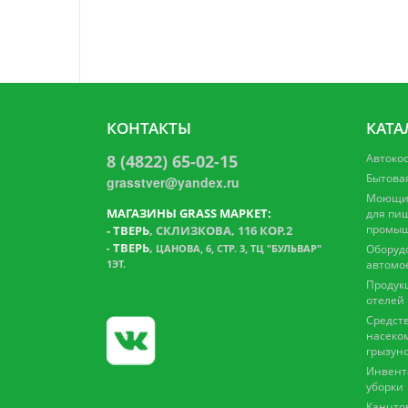
КОНТАКТЫ
КАТА
8 (4822) 65-02-15
Автоко
Бытова
grasstver@yandex.ru
Моющие
МАГАЗИНЫ GRASS МАРКЕТ:
для пи
промыш
-
ТВЕРЬ
, СКЛИЗКОВА, 116 КОР.2
ТВЕРЬ
,
-
ЦАНОВА, 6, СТР. 3, ТЦ "БУЛЬВАР"
Оборуд
1ЭТ.
автомо
Продук
отелей
Средств
насеко
грызун
Инвент
уборки
Канцто