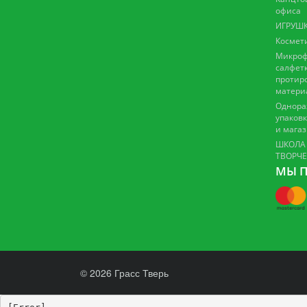
офиса
ИГРУШК
Космет
Микроф
салфетк
протир
матери
Однора
упаковк
и мага
ШКОЛА
ТВОРЧ
МЫ П
© 2026 Грасс Тверь