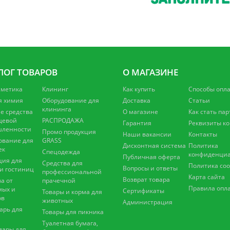
ЛОГ ТОВАРОВ
О МАГАЗИНЕ
сметика
Клининг
Как купить
Способы опл
я химия
Оборудование для
Доставка
Статьи
клининга
 средства
О магазине
Как стать па
щевой
РАСПРОДАЖА
Гарантия
Реквизиты к
ленности
Промо продукция
Наши вакансии
Контакты
ование для
GRASS
Дисконтная система
Политика
ек
Спецодежда
конфиденциа
Публичная оферта
ция для
Средства для
Политика coo
Вопросы и ответы
 и гостиниц
профессиональной
Карта сайта
Возврат товара
а от
прачечной
Правила опл
мых и
Сертификаты
Товары и корма для
ов
животных
Администрация
арь для
Товары для пикника
Туалетная бумага,
вары для