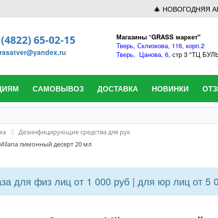
🎄 НОВОГОДНЯЯ А
Магазины
"
GRASS маркет"
 (4822) 65-02-15
Тверь,
Склизкова, 116, корп.2
rasstver@yandex.ru
Тверь,
Цанова, 6
, стр 3 "ТЦ БУ
ЦИЯМ
САМОВЫВОЗ
ДОСТАВКА
НОВИНКИ
ОТ
ма
Дезинфицирующие средства для рук
Milana лимонный десерт 20 мл
а для физ лиц от 1 000 руб | для юр лиц от 5 