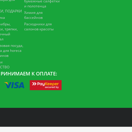
бумажные салфетки
и полотенца
И, ПОДАРКИ
Химия для
ика
бассейнов
ибры,
Расходники для
и, тряпки,
салонов красоты
очный
ал
зовая посуда,
а для horeca
зинов
 и
ЕСТВО
РИНИМАЕМ К ОПЛАТЕ: