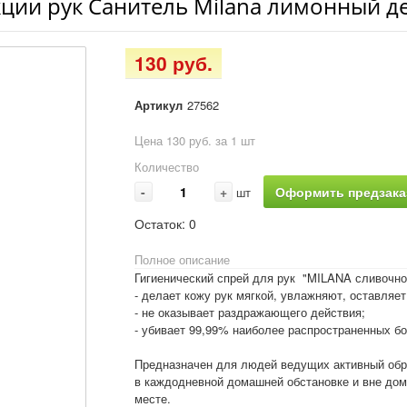
ции рук Санитель Milana лимонный де
130 руб.
Артикул
27562
Цена 130 руб. за 1 шт
Количество
-
+
Оформить предзака
шт
Остаток:
0
Полное описание
Гигиенический спрей для рук "MILANA сливочно
- делает кожу рук мягкой, увлажняют, оставляе
- не оказывает раздражающего действия;
- убивает 99,99% наиболее распространенных бо
Предназначен для людей ведущих активный обр
в каждодневной домашней обстановке и вне дом
месте.