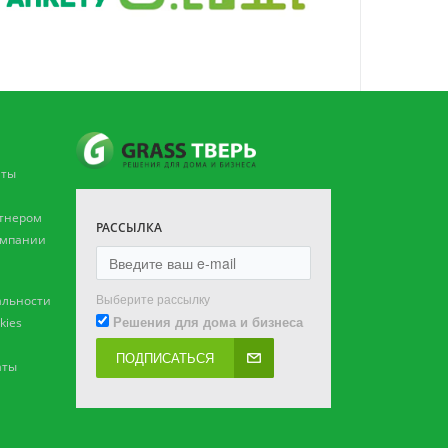
аты
ртнером
РАССЫЛКА
омпании
Выберите рассылку
льности
Решения для дома и бизнеса
kies
ПОДПИСАТЬСЯ
аты