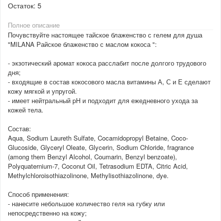
Остаток:
5
Полное описание
Почувствуйте настоящее тайское блаженство с гелем для душа
"MILANA Райское блаженство с маслом кокоса ":
- экзотический аромат кокоса расслабит после долгого трудового
дня;
- входящие в состав кокосового масла витамины А, С и Е сделают
кожу мягкой и упругой.
- имеет нейтральный pH и подходит для ежедневного ухода за
кожей тела.
Состав:
Aqua, Sodium Laureth Sulfate, Cocamidopropyl Betaine, Coco-
Glucoside, Glyceryl Oleate, Glycerin, Sodium Chloride, fragrance
(among them Benzyl Alcohol, Coumarin, Benzyl benzoate),
Polyquaternium-7, Coconut Oil, Tetrasodium EDTA, Citric Acid,
Methylchloroisothiazolinone, Methylisothiazolinone, dye.
Способ применения:
- нанесите небольшое количество геля на губку или
непосредственно на кожу;