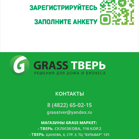
КОНТАКТЫ
8 (4822) 65-02-15
grasstver@yandex.ru
МАГАЗИНЫ GRASS МАРКЕТ:
-
ТВЕРЬ
, СКЛИЗКОВА, 116 КОР.2
ТВЕРЬ
,
-
ЦАНОВА, 6, СТР. 3, ТЦ "БУЛЬВАР" 1ЭТ.