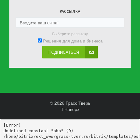
РАССЫЛКА
Выберите рассылку
Решения для дома и бизнеса
ПОДПИСАТЬСЯ
© 2026 Грасс Тверь
Наверх
[Error] 

Undefined constant "php" (0)

/home/bitrix/ext_www/grass-tver.ru/bitrix/templates/esh