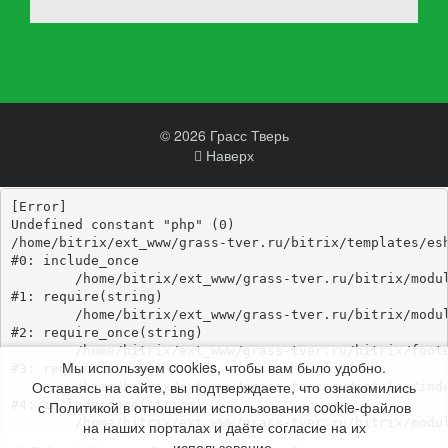
© 2026 Грасс Тверь
Наверх
[Error] 

Undefined constant "php" (0)

/home/bitrix/ext_www/grass-tver.ru/bitrix/templates/esh
#0: include_once

	/home/bitrix/ext_www/grass-tver.ru/bitrix/modules/main/include/epilog_before.php:93

#1: require(string)

	/home/bitrix/ext_www/grass-tver.ru/bitrix/modules/main/include/epilog.php:3

#2: require_once(string)

	/home/bitrix/ext_www/grass-tver.ru/bitrix/footer.php:4

Мы используем cookies, чтобы вам было удобно.
#3: require(string)

Оставаясь на сайте, вы подтверждаете, что ознакомились
	/home/bitrix/ext_www/grass-tver.ru/catalog/index.php:346

с Политикой в отношении использования cookie-файлов
#4: include_once(string)

	/home/bitrix/ext_www/grass-tver.ru/bitrix/modules/main/include/urlrewrite.php:184

на наших порталах и даёте согласие на их
#5: include_once(string)

использование.