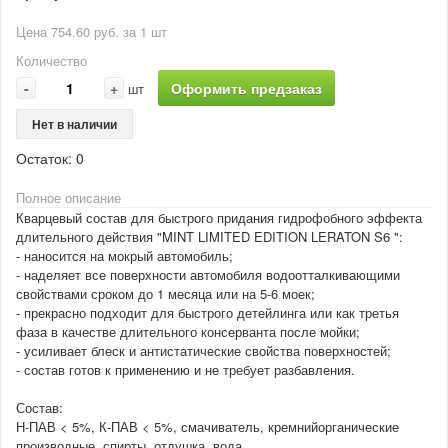
Цена 754.60 руб. за 1 шт
Количество
-
+
Оформить предзаказ
шт
Нет в наличии
Остаток:
0
Полное описание
Кварцевый состав для быстрого придания гидрофобного эффекта
длительного действия "MINT LIMITED EDITION LERATON S6 ":
- наносится на мокрый автомобиль;
- наделяет все поверхности автомобиля водоотталкивающими
свойствами сроком до 1 месяца или на 5-6 моек;
- прекрасно подходит для быстрого детейлинга или как третья
фаза в качестве длительного консерванта после мойки;
- усиливает блеск и антистатические свойства поверхностей;
- состав готов к применению и не требует разбавления.
Состав:
Н-ПАВ < 5%, К-ПАВ < 5%, смачиватель, кремнийорганические
производные, спирты, отдушка, вода.