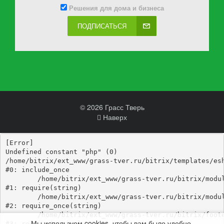
Решения для дома и бизнеса
ПОДПИСАТЬСЯ
© 2026 Грасс Тверь
Наверх
[Error] 

Undefined constant "php" (0)

/home/bitrix/ext_www/grass-tver.ru/bitrix/templates/esh
#0: include_once

	/home/bitrix/ext_www/grass-tver.ru/bitrix/modules/main/include/epilog_before.php:93

#1: require(string)

	/home/bitrix/ext_www/grass-tver.ru/bitrix/modules/main/include/epilog.php:3

#2: require_once(string)

	/home/bitrix/ext_www/grass-tver.ru/bitrix/footer.php:4

Мы используем cookies, чтобы вам было удобно.
#3: require(string)
