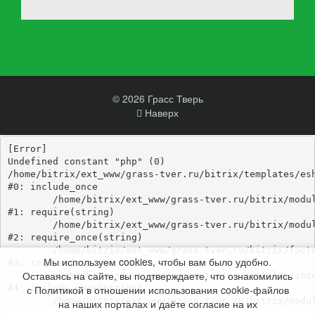
© 2026 Грасс Тверь
Наверх
[Error] 

Undefined constant "php" (0)

/home/bitrix/ext_www/grass-tver.ru/bitrix/templates/esh
#0: include_once

	/home/bitrix/ext_www/grass-tver.ru/bitrix/modules/main/include/epilog_before.php:93

#1: require(string)

	/home/bitrix/ext_www/grass-tver.ru/bitrix/modules/main/include/epilog.php:3

#2: require_once(string)

	/home/bitrix/ext_www/grass-tver.ru/bitrix/footer.php:4

Мы используем cookies, чтобы вам было удобно.
#3: require(string)

Оставаясь на сайте, вы подтверждаете, что ознакомились
	/home/bitrix/ext_www/grass-tver.ru/catalog/index.php:346

с Политикой в отношении использования cookie-файлов
#4: include_once(string)

	/home/bitrix/ext_www/grass-tver.ru/bitrix/modules/main/include/urlrewrite.php:184

на наших порталах и даёте согласие на их
#5: include_once(string)
