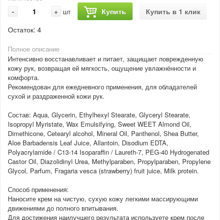
-
+
Купить
Купить в 1 клик
шт
Остаток:
4
Полное описание
Интенсивно восстанавливает и питает, защищает поврежденную
кожу рук, возвращая ей мягкость, ощущение увлажнённости и
комфорта.
Рекомендован для ежедневного применения, для обладателей
сухой и раздраженной кожи рук.
Состав: Aqua, Glycerin, Ethylhexyl Stearate, Glyceryl Stearate,
Isopropyl Myristate, Wax Emulsifying, Sweet WEET Almond Oil,
Dimethicone, Cetearyl alcohol, Mineral Oil, Panthenol, Shea Butter,
Aloe Barbadensis Leaf Juice, Allantoin, Disodium EDTA,
Polyacrylamide / C13-14 Isoparaffin / Laureth-7, PEG-40 Hydrogenated
Castor Oil, Diazolidinyl Urea, Methylparaben, Propylparaben, Propylene
Glycol, Parfum, Fragaria vesca (strawberry) fruit juice, Milk protein.
Способ применения:
Наносите крем на чистую, сухую кожу легкими массирующими
движениями до полного впитывания.
Для достижения наилучшего результата используете крем после