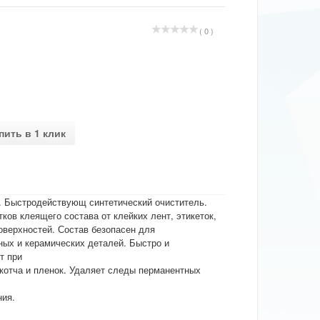
( 0 )
пить в 1 клик
". Быстродействующ синтетический очиститель.
ов клеящего состава от клейких лент, этикеток,
оверхностей. Состав безопасен для
ных и керамических деталей. Быстро и
т при
скотча и пленок. Удаляет следы перманентных
ния.