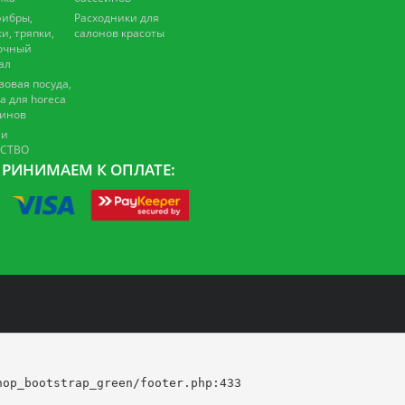
ибры,
Расходники для
и, тряпки,
салонов красоты
очный
ал
зовая посуда,
а для horeca
зинов
 и
ЕСТВО
РИНИМАЕМ К ОПЛАТЕ:
op_bootstrap_green/footer.php:433
