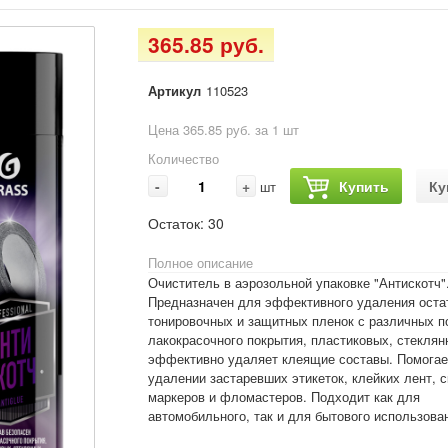
365.85 руб.
Артикул
110523
Цена 365.85 руб. за 1 шт
Количество
-
+
Купить
Ку
шт
Остаток:
30
Полное описание
Очиститель в аэрозольной упаковке "Антискотч
Предназначен для эффективного удаления остатк
тонировочных и защитных пленок с различных п
лакокрасочного покрытия, пластиковых, стеклян
эффективно удаляет клеящие составы. Помогае
удалении застаревших этикеток, клейких лент, 
маркеров и фломастеров. Подходит как для
автомобильного, так и для бытового использова