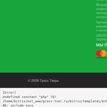
Микроф
салфетк
протир
матери
Однора
упаковк
и мага
ШКОЛА
ТВОРЧ
МЫ П
© 2026 Грасс Тверь
[Error] 

Undefined constant "php" (0)

/home/bitrix/ext_www/grass-tver.ru/bitrix/templates/esh
#0: include_once
