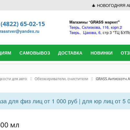
🎄 НОВОГОДНЯЯ А
Магазины
"
GRASS маркет"
 (4822) 65-02-15
Тверь,
Склизкова, 116, корп.2
rasstver@yandex.ru
Тверь,
Цанова, 6
, стр 3 "ТЦ БУ
ЦИЯМ
САМОВЫВОЗ
ДОСТАВКА
НОВИНКИ
ОТ
кости для авто
Обезжириватели, очистители
GRASS Антискотч An
а для физ лиц от 1 000 руб | для юр лиц от 5 
400 мл