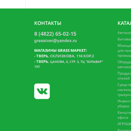
КОНТАКТЫ
КАТА
8 (4822) 65-02-15
Автоко
Бытова
grasstver@yandex.ru
Моющие
МАГАЗИНЫ GRASS МАРКЕТ:
для пи
промыш
-
ТВЕРЬ
, СКЛИЗКОВА, 116 КОР.2
ТВЕРЬ
,
-
ЦАНОВА, 6, СТР. 3, ТЦ "БУЛЬВАР"
Оборуд
1ЭТ.
автомо
Продук
отелей
Средств
насеко
грызун
Инвент
уборки
Канцто
офиса
ИГРУШК
Космет