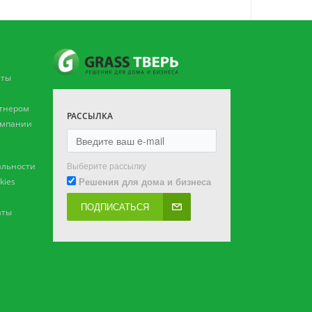
аты
ртнером
РАССЫЛКА
омпании
Выберите рассылку
льности
Решения для дома и бизнеса
kies
ПОДПИСАТЬСЯ
аты