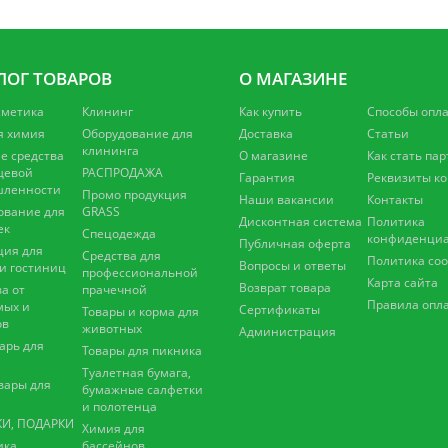
ЛОГ ТОВАРОВ
О МАГАЗИНЕ
сметика
Клининг
Как купить
Способы опл
я химия
Оборудование для
Доставка
Статьи
клининга
 средства
О магазине
Как стать па
щевой
РАСПРОДАЖА
Гарантия
Реквизиты к
ленности
Промо продукция
Наши вакансии
Контакты
ование для
GRASS
Дисконтная система
Политика
ек
Спецодежда
конфиденциа
Публичная оферта
ция для
Средства для
Политика coo
Вопросы и ответы
 и гостиниц
профессиональной
Карта сайта
Возврат товара
а от
прачечной
Правила опл
мых и
Сертификаты
Товары и корма для
ов
животных
Администрация
арь для
Товары для пикника
Туалетная бумага,
вары для
бумажные салфетки
и полотенца
И, ПОДАРКИ
Химия для
ика
бассейнов