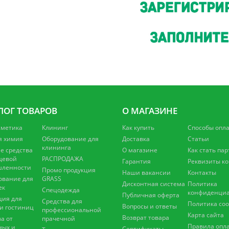
ЛОГ ТОВАРОВ
О МАГАЗИНЕ
сметика
Клининг
Как купить
Способы опл
я химия
Оборудование для
Доставка
Статьи
клининга
 средства
О магазине
Как стать па
щевой
РАСПРОДАЖА
Гарантия
Реквизиты к
ленности
Промо продукция
Наши вакансии
Контакты
ование для
GRASS
Дисконтная система
Политика
ек
Спецодежда
конфиденциа
Публичная оферта
ция для
Средства для
Политика coo
Вопросы и ответы
 и гостиниц
профессиональной
Карта сайта
Возврат товара
а от
прачечной
Правила опл
мых и
Сертификаты