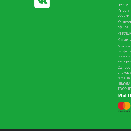
грызун
Инвент
уборки
Канцто
офиса
ИГРУШК
Космет
Микроф
салфетк
протир
матери
Однора
упаковк
и мага
ШКОЛА
ТВОРЧ
МЫ П