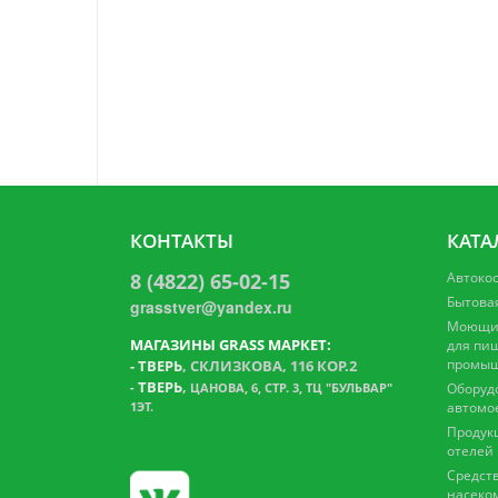
КОНТАКТЫ
КАТА
8 (4822) 65-02-15
Автоко
Бытова
grasstver@yandex.ru
Моющие
МАГАЗИНЫ GRASS МАРКЕТ:
для пи
промыш
-
ТВЕРЬ
, СКЛИЗКОВА, 116 КОР.2
ТВЕРЬ
,
-
ЦАНОВА, 6, СТР. 3, ТЦ "БУЛЬВАР"
Оборуд
1ЭТ.
автомо
Продук
отелей
Средств
насеко