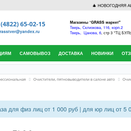
🎄 НОВОГОДНЯЯ А
Магазины
"
GRASS маркет"
 (4822) 65-02-15
Тверь,
Склизкова, 116, корп.2
rasstver@yandex.ru
Тверь,
Цанова, 6
, стр 3 "ТЦ БУ
ЦИЯМ
САМОВЫВОЗ
ДОСТАВКА
НОВИНКИ
ОТ
ессиональная
Очистители, пятновыводители в салоне авто
Очис
а для физ лиц от 1 000 руб | для юр лиц от 5 