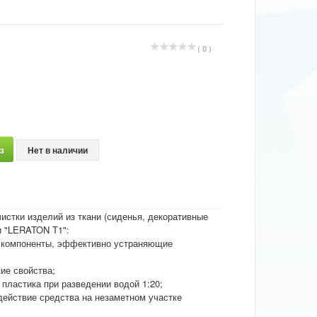
( 0 )
з
Нет в наличии
истки изделий из ткани (сиденья, декоративные
и "LERATON T1":
е компоненты, эффективно устраняющие
ие свойства;
 пластика при разведении водой 1:20;
действие средства на незаметном участке