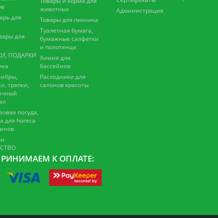
Товары и корма для
ов
животных
Администрация
арь для
Товары для пикника
Туалетная бумага,
вары для
бумажные салфетки
и полотенца
И, ПОДАРКИ
Химия для
ика
бассейнов
ибры,
Расходники для
и, тряпки,
салонов красоты
очный
ал
зовая посуда,
а для horeca
зинов
 и
ЕСТВО
РИНИМАЕМ К ОПЛАТЕ: