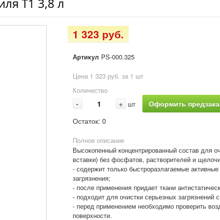
ля T1 3,8 л
1 323 руб.
Артикул
PS-000.325
Цена 1 323 руб. за 1 шт
Количество
-
+
Оформить предзака
шт
Остаток:
0
Полное описание
Высокопенный концентрированный состав для оч
вставки) без фосфатов, растворителей и щелоч
- содержит только быстроразлагаемые активны
загрязнения;
- после применения придает ткани антистатическ
- подходит для очистки серьезных загрязнений с
- перед применением необходимо проверить воз
поверхности.