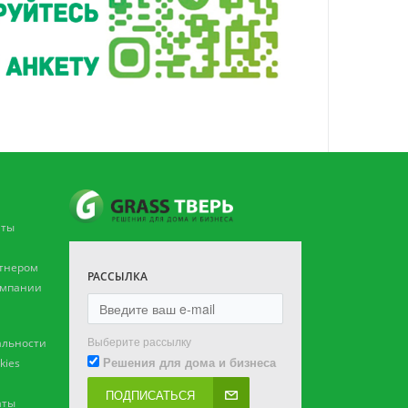
аты
ртнером
РАССЫЛКА
омпании
Выберите рассылку
льности
Решения для дома и бизнеса
kies
ПОДПИСАТЬСЯ
аты