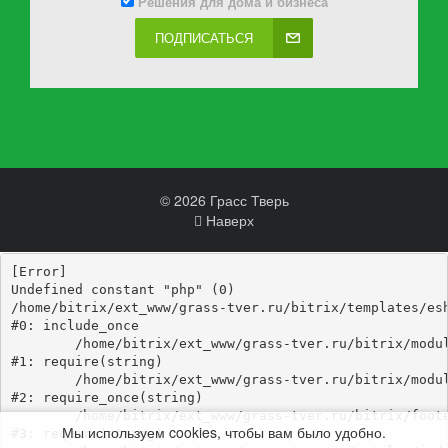
Решения для дома и бизнеса
ПОДПИСАТЬСЯ
© 2026 Грасс Тверь
Наверх
[Error] 

Undefined constant "php" (0)

/home/bitrix/ext_www/grass-tver.ru/bitrix/templates/esh
#0: include_once

	/home/bitrix/ext_www/grass-tver.ru/bitrix/modules/main/include/epilog_before.php:93

#1: require(string)

	/home/bitrix/ext_www/grass-tver.ru/bitrix/modules/main/include/epilog.php:3

#2: require_once(string)

	/home/bitrix/ext_www/grass-tver.ru/bitrix/footer.php:4

Мы используем cookies, чтобы вам было удобно.
#3: require(string)
