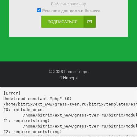
Выберите рассылку
Решения для дома и бизнеса
ПОДПИСАТЬСЯ
© 2026 Грасс Тверь
Наверх
[Error] 

Undefined constant "php" (0)

/home/bitrix/ext_www/grass-tver.ru/bitrix/templates/esh
#0: include_once

	/home/bitrix/ext_www/grass-tver.ru/bitrix/modules/main/include/epilog_before.php:93

#1: require(string)

	/home/bitrix/ext_www/grass-tver.ru/bitrix/modules/main/include/epilog.php:3

#2: require_once(string)
