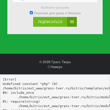
Выберите рассылку
Решения для дома и бизнеса
ПОДПИСАТЬСЯ
© 2026 Грасс Тверь
Наверх
[Error] 

Undefined constant "php" (0)

/home/bitrix/ext_www/grass-tver.ru/bitrix/templates/esh
#0: include_once

	/home/bitrix/ext_www/grass-tver.ru/bitrix/modules/main/include/epilog_before.php:93

#1: require(string)

	/home/bitrix/ext_www/grass-tver.ru/bitrix/modules/main/include/epilog.php:3
