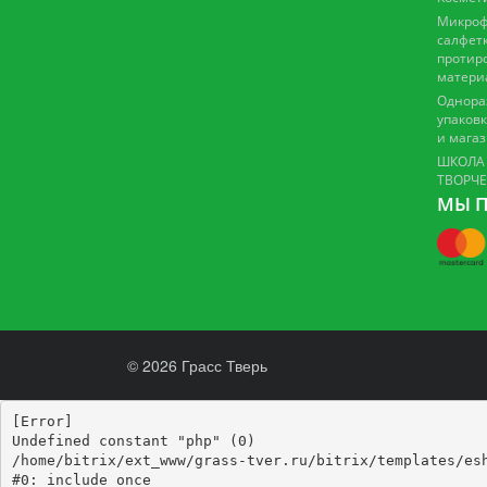
Микроф
салфетк
протир
матери
Однора
упаковк
и мага
ШКОЛА
ТВОРЧ
МЫ П
© 2026 Грасс Тверь
[Error] 

Undefined constant "php" (0)

/home/bitrix/ext_www/grass-tver.ru/bitrix/templates/esh
#0: include_once
