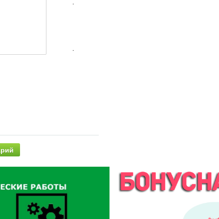
.
.
арий