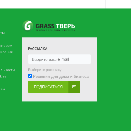
аты
ртнером
РАССЫЛКА
омпании
Выберите рассылку
льности
Решения для дома и бизнеса
kies
ПОДПИСАТЬСЯ
аты