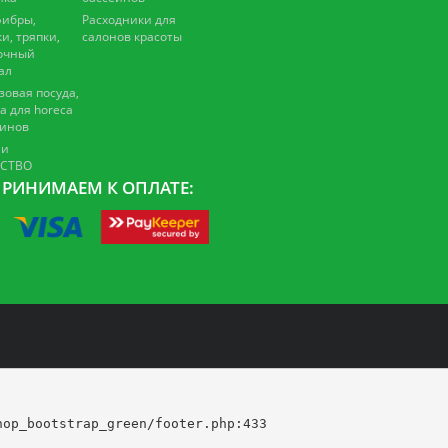
ибры,
Расходники для
и, тряпки,
салонов красоты
очный
ал
зовая посуда,
а для horeca
зинов
 и
ЕСТВО
РИНИМАЕМ К ОПЛАТЕ:
op_bootstrap_green/footer.php:433
