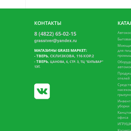
КОНТАКТЫ
КАТА
8 (4822) 65-02-15
Автоко
Бытова
grasstver@yandex.ru
Моющие
МАГАЗИНЫ GRASS МАРКЕТ:
для пи
промыш
-
ТВЕРЬ
, СКЛИЗКОВА, 116 КОР.2
ТВЕРЬ
,
-
ЦАНОВА, 6, СТР. 3, ТЦ "БУЛЬВАР"
Оборуд
1ЭТ.
автомо
Продук
отелей
Средств
насеко
грызун
Инвент
уборки
Канцто
офиса
ИГРУШК
Космет