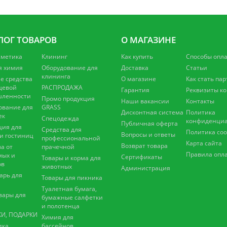
ЛОГ ТОВАРОВ
О МАГАЗИНЕ
сметика
Клининг
Как купить
Способы опл
я химия
Оборудование для
Доставка
Статьи
клининга
 средства
О магазине
Как стать па
щевой
РАСПРОДАЖА
Гарантия
Реквизиты к
ленности
Промо продукция
Наши вакансии
Контакты
ование для
GRASS
Дисконтная система
Политика
ек
Спецодежда
конфиденциа
Публичная оферта
ция для
Средства для
Политика coo
Вопросы и ответы
 и гостиниц
профессиональной
Карта сайта
Возврат товара
а от
прачечной
Правила опл
мых и
Сертификаты
Товары и корма для
ов
животных
Администрация
арь для
Товары для пикника
Туалетная бумага,
вары для
бумажные салфетки
и полотенца
И, ПОДАРКИ
Химия для
ика
бассейнов