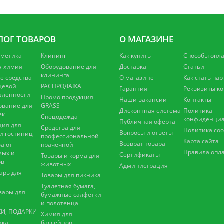
ЛОГ ТОВАРОВ
О МАГАЗИНЕ
сметика
Клининг
Как купить
Способы опл
я химия
Оборудование для
Доставка
Статьи
клининга
 средства
О магазине
Как стать па
щевой
РАСПРОДАЖА
Гарантия
Реквизиты к
ленности
Промо продукция
Наши вакансии
Контакты
ование для
GRASS
Дисконтная система
Политика
ек
Спецодежда
конфиденциа
Публичная оферта
ция для
Средства для
Политика coo
Вопросы и ответы
 и гостиниц
профессиональной
Карта сайта
Возврат товара
а от
прачечной
Правила опл
мых и
Сертификаты
Товары и корма для
ов
животных
Администрация
арь для
Товары для пикника
Туалетная бумага,
вары для
бумажные салфетки
и полотенца
И, ПОДАРКИ
Химия для
ика
бассейнов