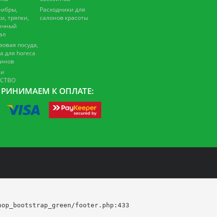
ибры,
Расходники для
и, тряпки,
салонов красоты
очный
ал
зовая посуда,
а для horeca
зинов
 и
ЕСТВО
РИНИМАЕМ К ОПЛАТЕ:
op_bootstrap_green/footer.php:433
