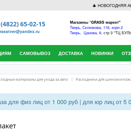
🎄 НОВОГОДНЯЯ А
Магазины
"
GRASS маркет"
 (4822) 65-02-15
Тверь,
Склизкова, 116, корп.2
rasstver@yandex.ru
Тверь,
Цанова, 6
, стр 3 "ТЦ БУ
ЦИЯМ
САМОВЫВОЗ
ДОСТАВКА
НОВИНКИ
ОТ
сходные материалы для ухода за авто
Расходники для шиномонтаж
а для физ лиц от 1 000 руб | для юр лиц от 5 
пакет