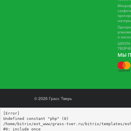
Микроф
салфетк
протир
матери
Однора
упаковк
и мага
ШКОЛА
ТВОРЧ
МЫ П
© 2026 Грасс Тверь
[Error] 

Undefined constant "php" (0)

/home/bitrix/ext_www/grass-tver.ru/bitrix/templates/esh
#0: include_once
