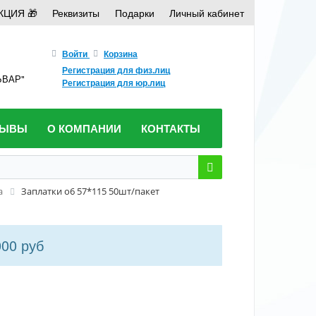
КЦИЯ 🎁
Реквизиты
Подарки
Личный кабинет
Войти
Корзина
Регистрация для физ.лиц
ЛЬВАР"
Регистрация для юр.лиц
ЗЫВЫ
О КОМПАНИИ
КОНТАКТЫ
а
Заплатки о6 57*115 50шт/пакет
000 руб