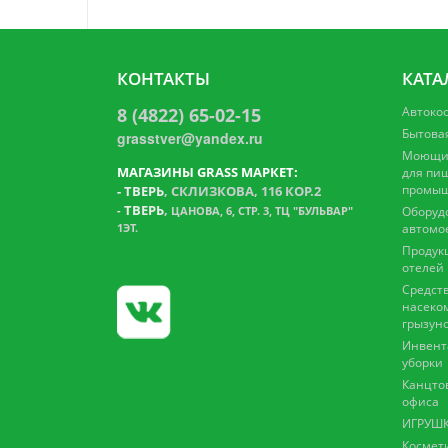
КОНТАКТЫ
КАТА
8 (4822) 65-02-15
Автоко
Бытова
grasstver@yandex.ru
Моющие
МАГАЗИНЫ GRASS МАРКЕТ:
для пи
промыш
-
ТВЕРЬ
, СКЛИЗКОВА, 116 КОР.2
ТВЕРЬ
,
-
ЦАНОВА, 6, СТР. 3, ТЦ "БУЛЬВАР"
Оборуд
1ЭТ.
автомо
Продук
отелей
Средств
насеко
грызун
Инвент
уборки
Канцто
офиса
ИГРУШК
Космет