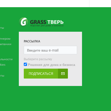
аты
ртнером
РАССЫЛКА
омпании
Выберите рассылку
льности
Решения для дома и бизнеса
kies
ПОДПИСАТЬСЯ
аты