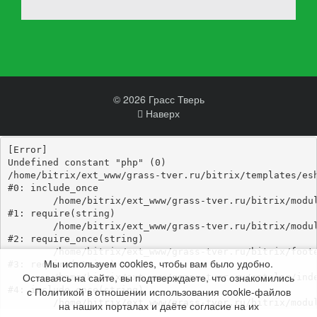
© 2026 Грасс Тверь
Наверх
[Error] 

Undefined constant "php" (0)

/home/bitrix/ext_www/grass-tver.ru/bitrix/templates/esh
#0: include_once

	/home/bitrix/ext_www/grass-tver.ru/bitrix/modules/main/include/epilog_before.php:93

#1: require(string)

	/home/bitrix/ext_www/grass-tver.ru/bitrix/modules/main/include/epilog.php:3

#2: require_once(string)

	/home/bitrix/ext_www/grass-tver.ru/bitrix/footer.php:4

Мы используем cookies, чтобы вам было удобно.
#3: require(string)

Оставаясь на сайте, вы подтверждаете, что ознакомились
	/home/bitrix/ext_www/grass-tver.ru/catalog/index.php:346

с Политикой в отношении использования cookie-файлов
#4: include_once(string)

	/home/bitrix/ext_www/grass-tver.ru/bitrix/modules/main/include/urlrewrite.php:184

на наших порталах и даёте согласие на их
#5: include_once(string)
