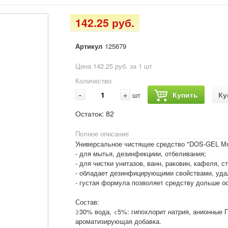
142.25 руб.
Артикул
125679
Цена 142.25 руб. за 1 шт
Количество
-
+
Купить
Ку
шт
Остаток:
82
Полное описание
Универсальное чистящее средство "DOS-GEL Мят
- для мытья, дезинфекциии, отбеливания;
- для чистки унитазов, ванн, раковин, кафеля, с
- обладает дезинфицирующими свойствами, удал
- густая формула позволяет средству дольше ос
Состав:
≥30% вода, <5%: гипохлорит натрия, анионные 
ароматизирующая добавка.