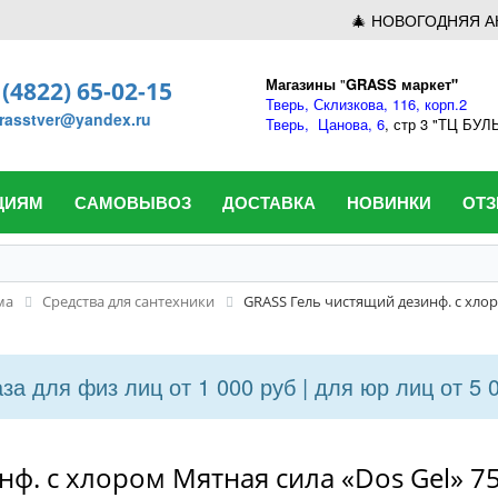
🎄 НОВОГОДНЯЯ А
Магазины
"
GRASS маркет"
 (4822) 65-02-15
Тверь,
Склизкова, 116, корп.2
rasstver@yandex.ru
Тверь,
Цанова, 6
, стр 3 "ТЦ БУ
ЦИЯМ
САМОВЫВОЗ
ДОСТАВКА
НОВИНКИ
ОТ
ма
Средства для сантехники
GRASS Гель чистящий дезинф. с хлор
а для физ лиц от 1 000 руб | для юр лиц от 5 
ф. с хлором Мятная сила «Dos Gel» 7