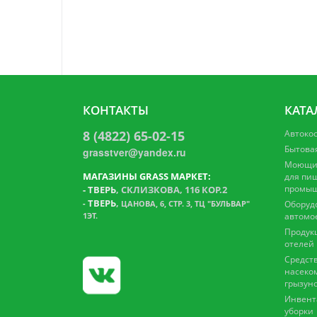
КОНТАКТЫ
КАТА
8 (4822) 65-02-15
Автоко
Бытова
grasstver@yandex.ru
Моющие
МАГАЗИНЫ GRASS МАРКЕТ:
для пи
промыш
-
ТВЕРЬ
, СКЛИЗКОВА, 116 КОР.2
ТВЕРЬ
,
-
ЦАНОВА, 6, СТР. 3, ТЦ "БУЛЬВАР"
Оборуд
1ЭТ.
автомо
Продук
отелей
Средств
насеко
грызун
Инвент
уборки