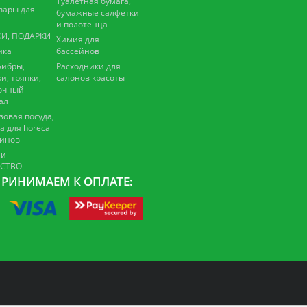
Туалетная бумага,
вары для
бумажные салфетки
и полотенца
И, ПОДАРКИ
Химия для
ика
бассейнов
ибры,
Расходники для
и, тряпки,
салонов красоты
очный
ал
зовая посуда,
а для horeca
зинов
 и
ЕСТВО
РИНИМАЕМ К ОПЛАТЕ: