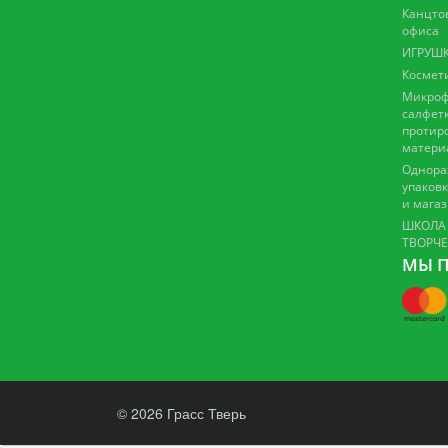
Канцто
офиса
ИГРУШК
Космет
Микроф
салфетк
протир
матери
Однора
упаковк
и мага
ШКОЛА
ТВОРЧ
МЫ П
© 2026 Грасс Тверь