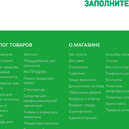
ЛОГ ТОВАРОВ
О МАГАЗИНЕ
сметика
Клининг
Как купить
Способы опл
я химия
Оборудование для
Доставка
Статьи
клининга
 средства
О магазине
Как стать па
щевой
РАСПРОДАЖА
Гарантия
Реквизиты к
ленности
Промо продукция
Наши вакансии
Контакты
ование для
GRASS
Дисконтная система
Политика
ек
Спецодежда
конфиденциа
Публичная оферта
ция для
Средства для
Политика coo
Вопросы и ответы
 и гостиниц
профессиональной
Карта сайта
Возврат товара
а от
прачечной
Правила опл
мых и
Сертификаты
Товары и корма для
ов
животных
Администрация
арь для
Товары для пикника