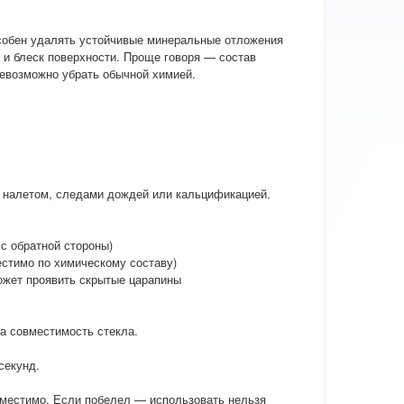
обен удалять устойчивые минеральные отложения
 и блеск поверхности. Проще говоря — состав
невозможно убрать обычной химией.
с налетом, следами дождей или кальцификацией.
с обратной стороны)
естимо по химическому составу)
может проявить скрытые царапины
а совместимость стекла.
секунд.
вместимо. Если побелел — использовать нельзя