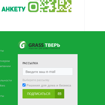
аты
ртнером
РАССЫЛКА
омпании
Выберите рассылку
льности
Решения для дома и бизнеса
kies
ПОДПИСАТЬСЯ
аты