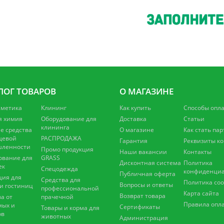
ЛОГ ТОВАРОВ
О МАГАЗИНЕ
сметика
Клининг
Как купить
Способы опл
я химия
Оборудование для
Доставка
Статьи
клининга
 средства
О магазине
Как стать па
щевой
РАСПРОДАЖА
Гарантия
Реквизиты к
ленности
Промо продукция
Наши вакансии
Контакты
ование для
GRASS
Дисконтная система
Политика
ек
Спецодежда
конфиденциа
Публичная оферта
ция для
Средства для
Политика coo
Вопросы и ответы
 и гостиниц
профессиональной
Карта сайта
Возврат товара
а от
прачечной
Правила опл
мых и
Сертификаты
Товары и корма для
ов
животных
Администрация