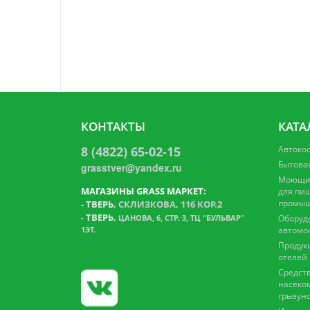
КОНТАКТЫ
КАТА
8 (4822) 65-02-15
Автоко
Бытова
grasstver@yandex.ru
Моющие
МАГАЗИНЫ GRASS МАРКЕТ:
для пи
промыш
-
ТВЕРЬ
, СКЛИЗКОВА, 116 КОР.2
ТВЕРЬ
,
-
ЦАНОВА, 6, СТР. 3, ТЦ "БУЛЬВАР"
Оборуд
1ЭТ.
автомо
Продук
отелей
Средств
насеко
грызун