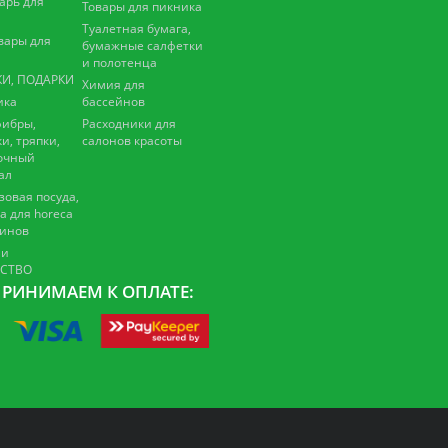
арь для
Товары для пикника
Туалетная бумага,
вары для
бумажные салфетки
и полотенца
И, ПОДАРКИ
Химия для
ика
бассейнов
ибры,
Расходники для
и, тряпки,
салонов красоты
очный
ал
зовая посуда,
а для horeca
зинов
 и
ЕСТВО
РИНИМАЕМ К ОПЛАТЕ: