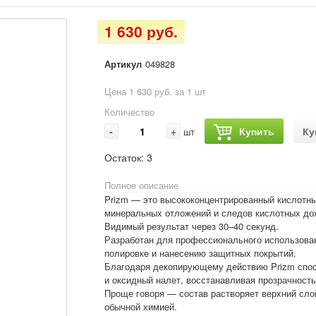
1 630 руб.
Артикул
049828
Цена 1 630 руб. за 1 шт
Количество
-
+
Купить
Ку
шт
Остаток:
3
Полное описание
Prizm — это высококонцентрированный кислотны
минеральных отложений и следов кислотных до
Видимый результат через 30–40 секунд.
Разработан для профессионального использован
полировке и нанесению защитных покрытий.
Благодаря декопирующему действию Prizm спос
и оксидный налет, восстанавливая прозрачность
Проще говоря — состав растворяет верхний сло
обычной химией.