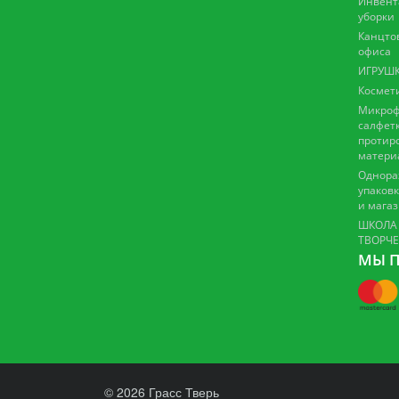
Инвент
уборки
Канцто
офиса
ИГРУШК
Космет
Микроф
салфетк
протир
матери
Однора
упаковк
и мага
ШКОЛА
ТВОРЧ
МЫ П
© 2026 Грасс Тверь