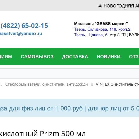
🎄 НОВОГОДНЯЯ А
Магазины
"
GRASS маркет"
 (4822) 65-02-15
Тверь,
Склизкова, 116, корп.2
rasstver@yandex.ru
Тверь,
Цанова, 6
, стр 3 "ТЦ БУ
ЦИЯМ
САМОВЫВОЗ
ДОСТАВКА
НОВИНКИ
ОТ
Стеклоомыватели, очистители, антидожди
VINTEX Очиститель ст
а для физ лиц от 1 000 руб | для юр лиц от 5 
кислотный Prizm 500 мл