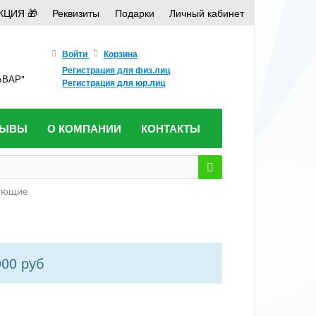
КЦИЯ 🎁
Реквизиты
Подарки
Личный кабинет
Войти
Корзина
Регистрация для физ.лиц
ЛЬВАР"
Регистрация для юр.лиц
ЗЫВЫ
О КОМПАНИИ
КОНТАКТЫ
тующие
000 руб