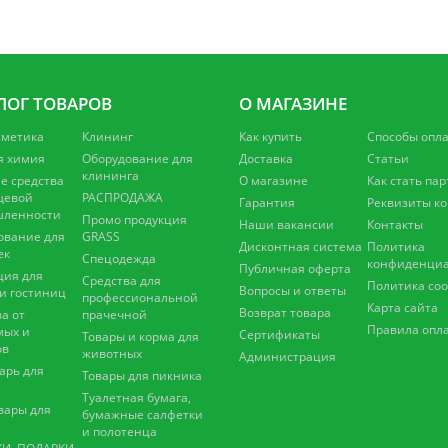
ЛОГ ТОВАРОВ
О МАГАЗИНЕ
сметика
Клининг
Как купить
Способы опл
я химия
Оборудование для
Доставка
Статьи
клининга
 средства
О магазине
Как стать па
щевой
РАСПРОДАЖА
Гарантия
Реквизиты к
ленности
Промо продукция
Наши вакансии
Контакты
ование для
GRASS
Дисконтная система
Политика
ек
Спецодежда
конфиденциа
Публичная оферта
ция для
Средства для
Политика coo
Вопросы и ответы
 и гостиниц
профессиональной
Карта сайта
Возврат товара
а от
прачечной
Правила опл
мых и
Сертификаты
Товары и корма для
ов
животных
Администрация
арь для
Товары для пикника
Туалетная бумага,
вары для
бумажные салфетки
и полотенца