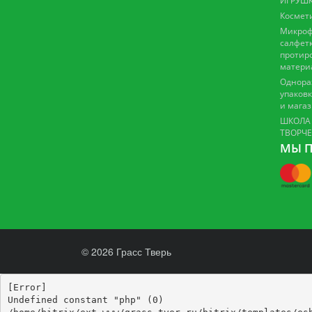
ИГРУШК
Космет
Микроф
салфетк
протир
матери
Однора
упаковк
и мага
ШКОЛА
ТВОРЧ
МЫ П
© 2026 Грасс Тверь
[Error] 

Undefined constant "php" (0)
