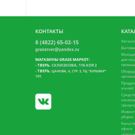
КОНТАКТЫ
КАТА
8 (4822) 65-02-15
Автоко
Бытова
grasstver@yandex.ru
Моющие
МАГАЗИНЫ GRASS МАРКЕТ:
для пи
промыш
-
ТВЕРЬ
, СКЛИЗКОВА, 116 КОР.2
ТВЕРЬ
,
-
ЦАНОВА, 6, СТР. 3, ТЦ "БУЛЬВАР"
Оборуд
1ЭТ.
автомо
Продук
отелей
Средств
насеко
грызун
Инвент
уборки
Канцто
офиса