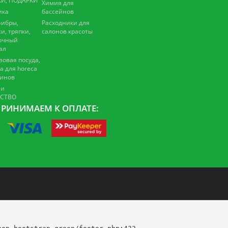
И, ПОДАРКИ
Химия для
ика
бассейнов
ибры,
Расходники для
и, тряпки,
салонов красоты
очный
ал
зовая посуда,
а для horeca
зинов
 и
ЕСТВО
РИНИМАЕМ К ОПЛАТЕ: