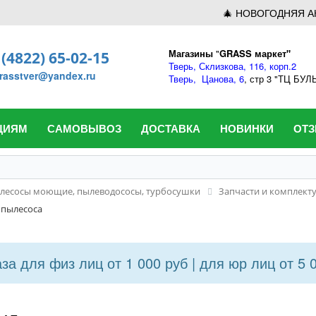
🎄 НОВОГОДНЯЯ А
Магазины
"
GRASS маркет"
 (4822) 65-02-15
Тверь,
Склизкова, 116, корп.2
rasstver@yandex.ru
Тверь,
Цанова, 6
, стр 3 "ТЦ БУ
ЦИЯМ
САМОВЫВОЗ
ДОСТАВКА
НОВИНКИ
ОТ
лесосы моющие, пылеводососы, турбосушки
Запчасти и комплек
 пылесоса
а для физ лиц от 1 000 руб | для юр лиц от 5 