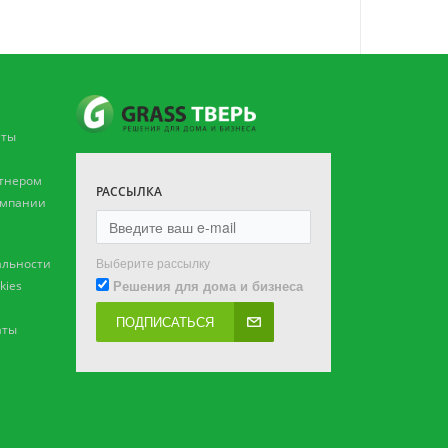
аты
ртнером
РАССЫЛКА
омпании
Выберите рассылку
льности
Решения для дома и бизнеса
kies
ПОДПИСАТЬСЯ
аты