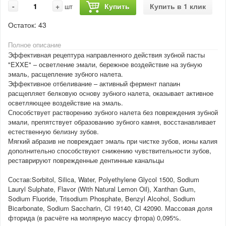
-
+
Купить
Купить в 1 клик
шт
Остаток:
43
Полное описание
Эффективная рецептура направленного действия зубной пасты
"EXXE" – осветление эмали, бережное воздействие на зубную
эмаль, расщепление зубного налета.
Эффективное отбеливание – активный фермент папаин
расщепляет белковую основу зубного налета, оказывает активное
осветляющее воздействие на эмаль.
Способствует растворению зубного налета без повреждения зубной
эмали, препятствует образованию зубного камня, восстанавливает
естественную белизну зубов.
Мягкий абразив не повреждает эмаль при чистке зубов, ионы калия
дополнительно способствуют снижению чувствительности зубов,
реставрируют поврежденные дентинные канальцы
Состав:Sorbitol, Silica, Water, Polyethylene Glycol 1500, Sodium
Lauryl Sulphate, Flavor (With Natural Lemon Oil), Xanthan Gum,
Sodium Fluoride, Trisodium Phosphate, Benzyl Alcohol, Sodium
Bicarbonate, Sodium Saccharin, CI 19140, CI 42090. Массовая доля
фторида (в расчёте на молярную массу фтора) 0,095%.