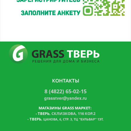
КОНТАКТЫ
8 (4822) 65-02-15
grasstver@yandex.ru
МАГАЗИНЫ GRASS МАРКЕТ:
-
ТВЕРЬ
, СКЛИЗКОВА, 116 КОР.2
ТВЕРЬ
,
-
ЦАНОВА, 6, СТР. 3, ТЦ "БУЛЬВАР" 1ЭТ.