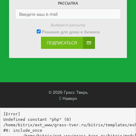
РАССЫЛКА
Выберите рассылку
Решения для дома и бизнеса
ПОДПИСАТЬСЯ
© 2026 Грасс Тверь
Наверх
[Error] 

Undefined constant "php" (0)

/home/bitrix/ext_www/grass-tver.ru/bitrix/templates/esh
#0: include_once

	/home/bitrix/ext_www/grass-tver.ru/bitrix/modules/main/include/epilog_before.php:93
