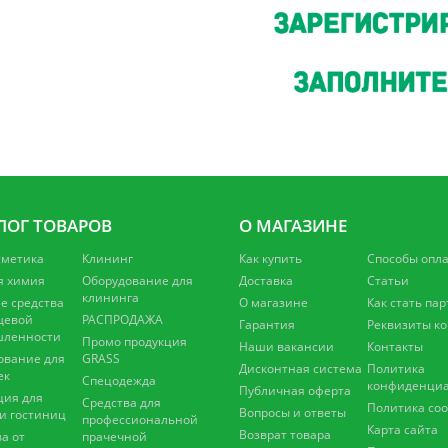
ЛОГ ТОВАРОВ
О МАГАЗИНЕ
сметика
Клининг
Как купить
Способы опл
я химия
Оборудование для
Доставка
Статьи
клининга
 средства
О магазине
Как стать па
щевой
РАСПРОДАЖА
Гарантия
Реквизиты к
ленности
Промо продукция
Наши вакансии
Контакты
ование для
GRASS
Дисконтная система
Политика
ек
Спецодежда
конфиденциа
Публичная оферта
ция для
Средства для
Политика coo
Вопросы и ответы
 и гостиниц
профессиональной
Карта сайта
Возврат товара
а от
прачечной