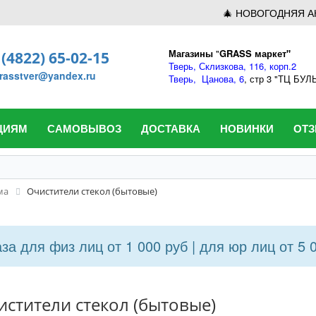
🎄 НОВОГОДНЯЯ А
Магазины
"
GRASS маркет"
 (4822) 65-02-15
Тверь,
Склизкова, 116, корп.2
rasstver@yandex.ru
Тверь,
Цанова, 6
, стр 3 "ТЦ БУ
ЦИЯМ
САМОВЫВОЗ
ДОСТАВКА
НОВИНКИ
ОТ
ма
Очистители стекол (бытовые)
а для физ лиц от 1 000 руб | для юр лиц от 5 
истители стекол (бытовые)