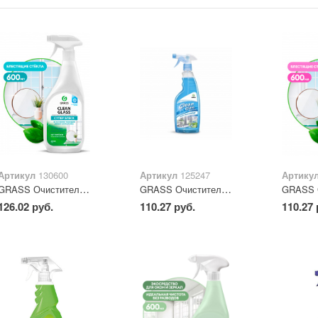
Артикул
130600
Артикул
125247
Артику
GRASS Очиститель стекол «Clean Glass» бытовой триггер 600 мл
GRASS Очиститель стекол «Clean Glass» (голубая лагуна) 600 мл
126.02 руб.
110.27 руб.
110.27 