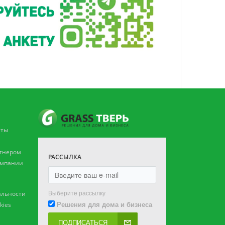
аты
ртнером
РАССЫЛКА
омпании
Выберите рассылку
льности
Решения для дома и бизнеса
kies
ПОДПИСАТЬСЯ