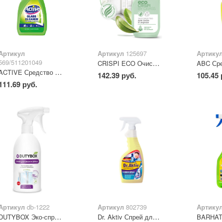
Артикул
Артикул
125697
Артику
569/511201049
CRISPI ECO Очиститель стекол и зеркал 600 мл
ACTIVE Средство для очистки стекол, окон и зеркал "Лайм", 500 мл
142.39 руб.
105.45 
111.69 руб.
Артикул
db-1222
Артикул
802739
Артику
DUTYBOX Эко-спрей для окон и зеркал 500 мл
Dr. Aktiv Спрей для мытья стекол и зеркал Лимонная свежесть 500 мл