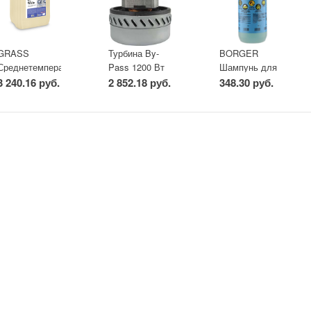
GRASS
Турбина By-
BORGER
Среднетемпературный
Pass 1200 Вт
Шампунь для
отбеливатель
для сухой и
бесконтактной
3 240.16 руб.
2 852.18 руб.
348.30 руб.
CL White
влажной
мойки Ignis 1,2
(канистра 20 л)
уборки (30-
кг
80л)