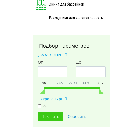
Химия для бассейнов
Расходники для салонов красоты
Подбор параметров
_БАЗА клининг
От
До
98
112.65
127.30
141.95
156.60
13.Уровень pH
8