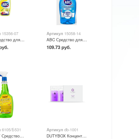
л
15356-07
Артикул
15058-14
ABC Средство для очистки стекол, окон и зеркал "Лимон", 500 мл
ABC Средство для очистки стекол, окон и зеркал "Синий", 500 мл
руб.
109.73 руб.
л
6105/Б531
Артикул
db-1001
BARHAT Средство д/мытья стекол ISKRA с курком 750 мл
DUTYBOX Концентрат-Средство для стёкол и зеркал (2*50мл)