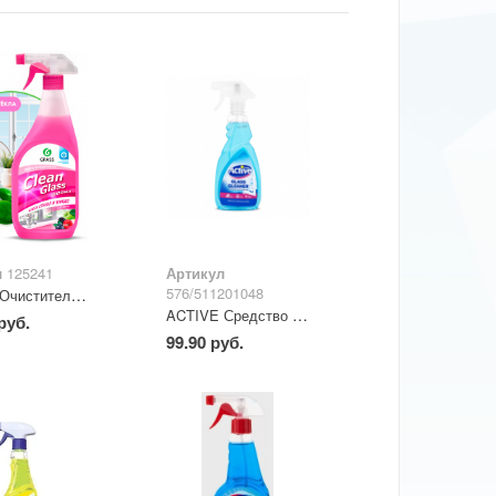
л
125241
Артикул
576/511201048
GRASS Очиститель стекол «Clean Glass» (лесные ягоды) 600 мл
ACTIVE Средство для очистки стекол, окон и зеркал "Альпийские горы", 500 мл
руб.
99.90 руб.