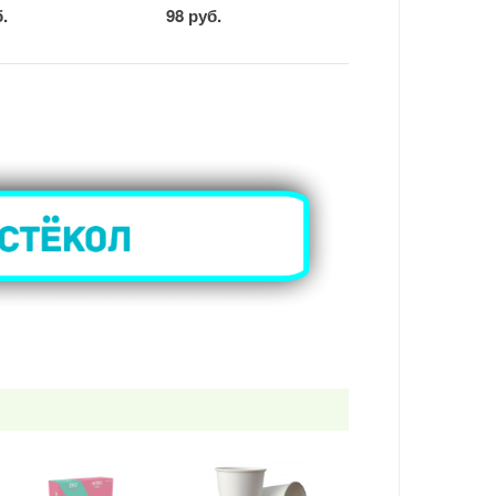
б.
98 руб.