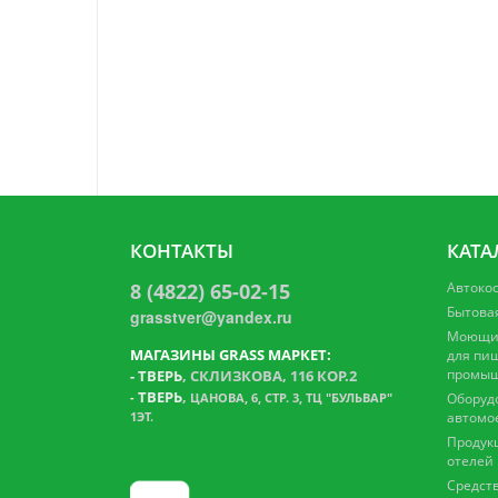
КОНТАКТЫ
КАТА
8 (4822) 65-02-15
Автоко
Бытова
grasstver@yandex.ru
Моющие
МАГАЗИНЫ GRASS МАРКЕТ:
для пи
промыш
-
ТВЕРЬ
, СКЛИЗКОВА, 116 КОР.2
ТВЕРЬ
,
-
ЦАНОВА, 6, СТР. 3, ТЦ "БУЛЬВАР"
Оборуд
1ЭТ.
автомо
Продук
отелей
Средств