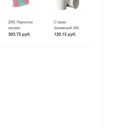
ZKS Перчатки
Стакан
нитрил.
бумажный 250
розовые"Intro
мл 50шт/уп
303.75 руб.
120.12 руб.
Pink", M
50пар/уп