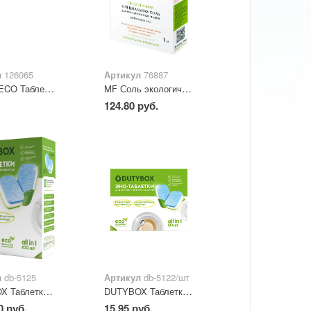
л
126065
Артикул
76887
CRISPI ECO Таблетки для посудомоечных машин 100 шт
MF Соль экологичная для посудомоечных машин 1 кг
124.80 руб.
л
db-5125
Артикул
db-5122/шт
DUTYBOX Таблетки для посудомоечных машин 100шт.
DUTYBOX Таблетки для посудомоечных машин 1шт.
0 руб.
15.95 руб.