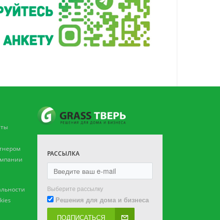
аты
ртнером
РАССЫЛКА
омпании
Выберите рассылку
льности
Решения для дома и бизнеса
kies
ПОДПИСАТЬСЯ