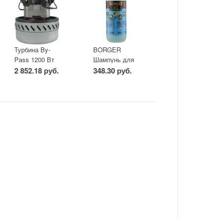
Турбина By-
BORGER
й
Pass 1200 Вт
Шампунь для
для сухой и
бесконтактной
2 852.18 руб.
348.30 руб.
влажной
мойки Ignis 1,2
уборки (30-
кг
80л)