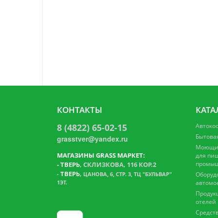
КОНТАКТЫ
КАТА
8 (4822) 65-02-15
Автоко
Бытова
grasstver@yandex.ru
Моющие
МАГАЗИНЫ GRASS МАРКЕТ:
для пи
промыш
-
ТВЕРЬ
, СКЛИЗКОВА, 116 КОР.2
ТВЕРЬ
,
-
ЦАНОВА, 6, СТР. 3, ТЦ "БУЛЬВАР"
Оборуд
1ЭТ.
автомо
Продук
отелей
Средств