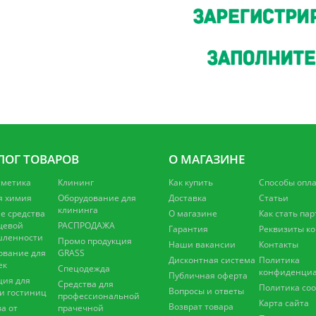
ЛОГ ТОВАРОВ
О МАГАЗИНЕ
сметика
Клининг
Как купить
Способы опл
я химия
Оборудование для
Доставка
Статьи
клининга
 средства
О магазине
Как стать па
щевой
РАСПРОДАЖА
Гарантия
Реквизиты к
ленности
Промо продукция
Наши вакансии
Контакты
ование для
GRASS
Дисконтная система
Политика
ек
Спецодежда
конфиденциа
Публичная оферта
ция для
Средства для
Политика coo
Вопросы и ответы
 и гостиниц
профессиональной
Карта сайта
Возврат товара
а от
прачечной