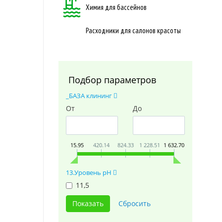
Химия для бассейнов
Расходники для салонов красоты
Подбор параметров
_БАЗА клининг
От
До
15.95
420.14
824.33
1 228.51
1 632.70
13.Уровень pH
11,5