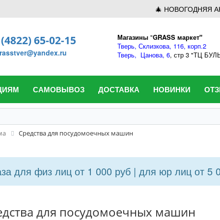
🎄 НОВОГОДНЯЯ А
Магазины
"
GRASS маркет"
 (4822) 65-02-15
Тверь,
Склизкова, 116, корп.2
rasstver@yandex.ru
Тверь,
Цанова, 6
, стр 3 "ТЦ БУ
ЦИЯМ
САМОВЫВОЗ
ДОСТАВКА
НОВИНКИ
ОТ
ма
Средства для посудомоечных машин
а для физ лиц от 1 000 руб | для юр лиц от 5 
едства для посудомоечных машин