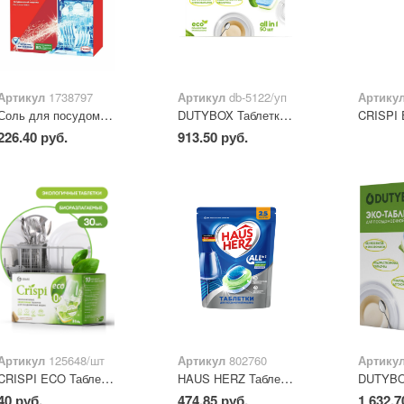
Артикул
1738797
Артикул
db-5122/уп
Артику
Соль для посудомоечных машин Сомат
DUTYBOX Таблетки для посудомоечных машин 50шт.
226.40 руб.
913.50 руб.
Артикул
125648/шт
Артикул
802760
Артику
CRISPI ECO Таблетки для посудомоечных машин 1 шт
HAUS HERZ Таблетки для посудомоечных машин 25 таб. " All in 1"
40 руб.
474.85 руб.
1 632.7