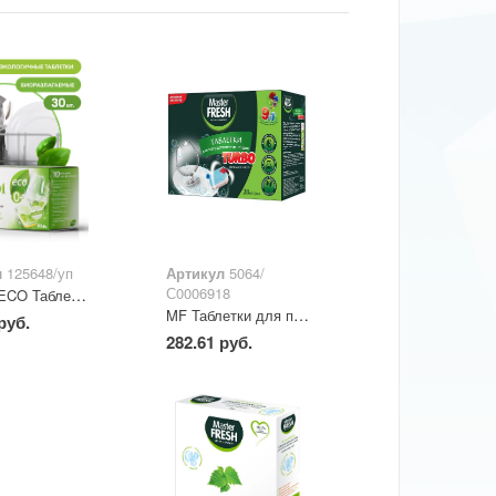
л
125648/уп
Артикул
5064/
С0006918
CRISPI ECO Таблетки для посудомоечных машин 30 шт
MF Таблетки для посудомоечных машин TURBO 28 шт
руб.
282.61 руб.