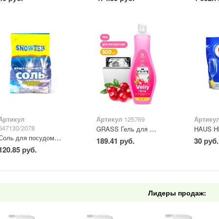
Артикул
Артикул
125769
Артику
647130/2078
GRASS Гель для мытья посуды в посудомоечных машинах VELLY 500 мл
Соль для посудомоечных машин Snowter 1,5 кг
189.41 руб.
30 руб.
120.85 руб.
Лидеры продаж: