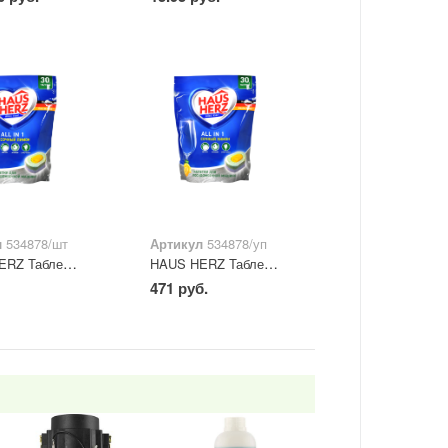
л
534878/шт
Артикул
534878/уп
HAUS HERZ Таблетки для посудомоечных машин 1 таб. " All in 1"
HAUS HERZ Таблетки для посудомоечных машин 30 таб. " All in 1"
471 руб.