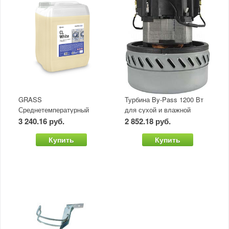
GRASS
Турбина By-Pass 1200 Вт
Среднетемпературный
для сухой и влажной
отбеливатель CL White
уборки (30-80л)
3 240.16 руб.
2 852.18 руб.
(канистра 20 л)
Купить
Купить