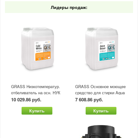
Лидеры продаж:
GRASS Низкотемператур.
GRASS Основное моющее
отбеливатель на осн. НУК
средство для стирки Aqua
Cold White (канистра 20л)
Boost (канистра 20л)
10 029.86 руб.
7 608.86 руб.
Купить
Купить