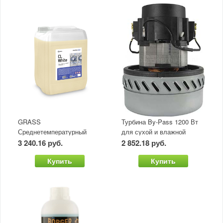
GRASS
Турбина By-Pass 1200 Вт
Среднетемпературный
для сухой и влажной
отбеливатель CL White
уборки (30-80л)
3 240.16 руб.
2 852.18 руб.
(канистра 20 л)
Купить
Купить