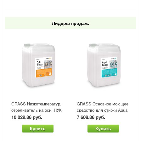
Лидеры продаж:
GRASS Низкотемператур.
GRASS Основное моющее
отбеливатель на осн. НУК
средство для стирки Aqua
Cold White (канистра 20л)
Boost (канистра 20л)
10 029.86 руб.
7 608.86 руб.
Купить
Купить