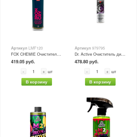
Артикул
LMF120
Артикул
979795
FOX CHEMIE Очиститель от металлических вкраплений IRON CRY 500 мл
Dr. Aсtive Очиститель дисков "Ronx" 400 мл
419.05 руб.
478.80 руб.
-
+
-
+
шт
шт
В корзину
В корзину