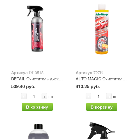
Артикул
DT-0518
Артикул
727R
DETAIL Очиститель дисков "Iron" Adapted Series 500 мл
AUTO MAGIC Очиститель для дисков с лимонным ароматом XP Citrus Wheel Cleaner 473 мл 1/16
539.40 руб.
413.25 руб.
-
+
-
+
шт
шт
В корзину
В корзину