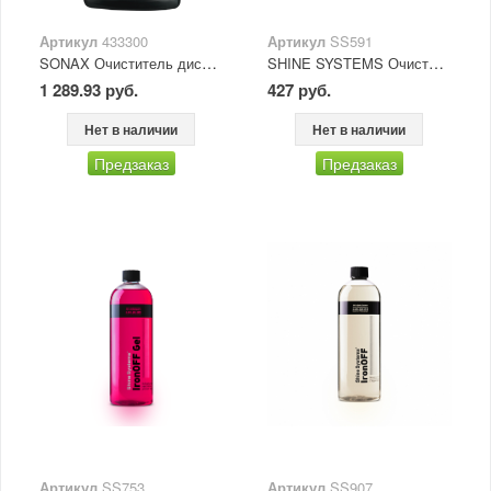
Артикул
433300
Артикул
SS591
SONAX Очиститель дисков "Колесный Зверь" Felgen Beast 1л
SHINE SYSTEMS Очиститель резины и колес Tire&Wheel Cleaner 900 мл
1 289.93 руб.
427 руб.
Нет в наличии
Нет в наличии
Предзаказ
Предзаказ
Артикул
SS753
Артикул
SS907