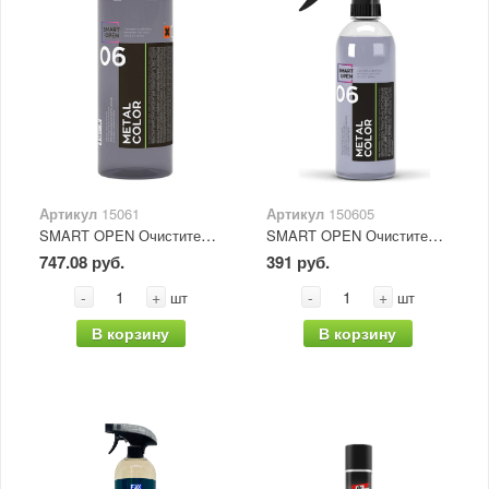
Артикул
15061
Артикул
150605
SMART OPEN Очиститель дисков и кузова нейтральный "Metal color 06" с индикатором, 1 л
SMART OPEN Очиститель дисков и кузова нейтральный "Metal color 06" с индикатором, 500 мл
747.08 руб.
391 руб.
-
+
-
+
шт
шт
В корзину
В корзину