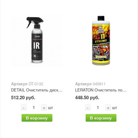
Артикул
DT-0132
Артикул
045811
DETAIL Очиститель дисков IR"Iron" detiling 500мл
LERATON Очиститель покрышек и колесных дисков G11 STRONG 1л
512.20 руб.
448.50 руб.
-
+
-
+
шт
шт
В корзину
В корзину