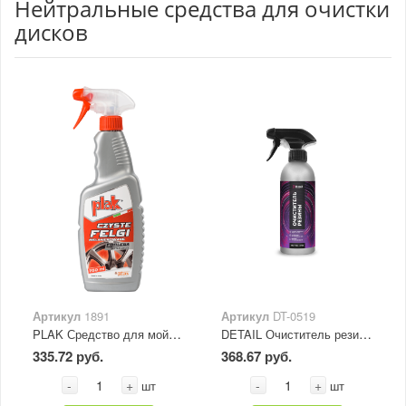
Нейтральные средства для очистки
дисков
Артикул
1891
Артикул
DT-0519
PLAK Средство для мойки дисков FORLEGA 750 мл
DETAIL Очиститель резины "Soft Cleaner" Adapted Series 500 мл
335.72 руб.
368.67 руб.
-
+
-
+
шт
шт